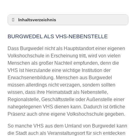
Inhaltsverzeichnis
Burgwedel als VHS-Nebenstelle
BURGWEDEL ALS VHS-NEBENSTELLE
Checkliste: So zeigt die VHS in Burgwedel
Präsenz
Dass Burgwedel nicht als Hauptstandort einer eigenen
3 Tipps für Interessierte aus Burgwedel an
Volkshochschule in Erscheinung tritt, wird von vielen
VHS-Kursen
Menschen als großer Nachteil empfunden, denn die
VHS Burgwedel Kurse und Umgebung
VHS ist hierzulande eine wichtige Institution der
VHS Burgwedel – Öffnungszeiten und
Erwachsenenbildung. Menschen aus Burgwedel
Telefonnummer
müssen allerdings nicht verzagen, sondern sollten
Online-Kurse – Alternative Angebote zu einem
wissen, dass ihre Heimatstadt als Nebenstelle,
Kurs an der VHS
Regionalstelle, Geschäftsstelle oder Außenstelle einer
Top-Kurse an der Abendschule Burgwedel
nahegelegenen VHS dienen kann. Dadurch ist örtliche
Weiterbildung in Burgwedel
Präsenz auch ohne eigene Volkshochschule gegeben.
VHS Burgwedel Programm 2025 / 2026
So manche VHS aus dem Umland von Burgwedel kann
die Stadt auch als Veranstaltungsort für sich entdecken