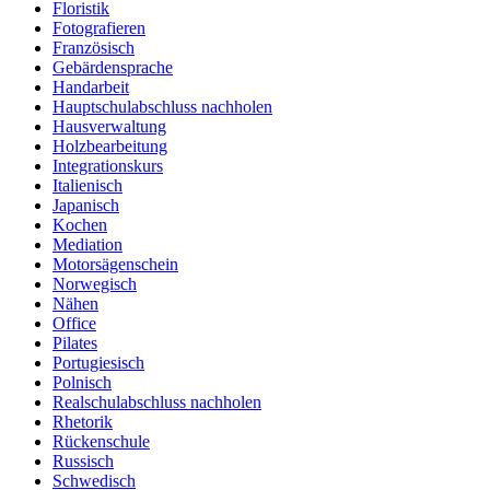
Floristik
Fotografieren
Französisch
Gebärdensprache
Handarbeit
Hauptschulabschluss nachholen
Hausverwaltung
Holzbearbeitung
Integrationskurs
Italienisch
Japanisch
Kochen
Mediation
Motorsägenschein
Norwegisch
Nähen
Office
Pilates
Portugiesisch
Polnisch
Realschulabschluss nachholen
Rhetorik
Rückenschule
Russisch
Schwedisch