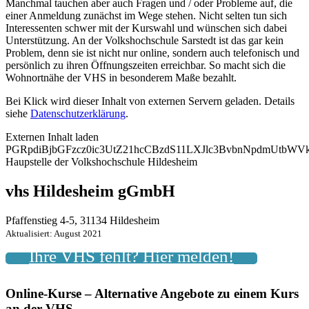
Manchmal tauchen aber auch Fragen und / oder Probleme auf, die
einer Anmeldung zunächst im Wege stehen. Nicht selten tun sich
Interessenten schwer mit der Kurswahl und wünschen sich dabei
Unterstützung. An der Volkshochschule Sarstedt ist das gar kein
Problem, denn sie ist nicht nur online, sondern auch telefonisch und
persönlich zu ihren Öffnungszeiten erreichbar. So macht sich die
Wohnortnähe der VHS in besonderem Maße bezahlt.
Bei Klick wird dieser Inhalt von externen Servern geladen. Details
siehe
Datenschutzerklärung
.
Externen Inhalt laden
PGRpdiBjbGFzcz0ic3UtZ21hcCBzdS11LXJlc3BvbnNpdmUtb
Haupstelle der Volkshochschule Hildesheim
vhs Hildesheim gGmbH
Pfaffenstieg 4-5, 31134 Hildesheim
Aktualisiert: August 2021
Ihre VHS fehlt? Hier melden!
Online-Kurse – Alternative Angebote zu einem Kurs
an der VHS