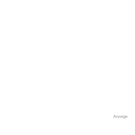
Adresse
*
Kontaktmöglichkeiten
Telefonnummer
Faxnummer
Anzeige