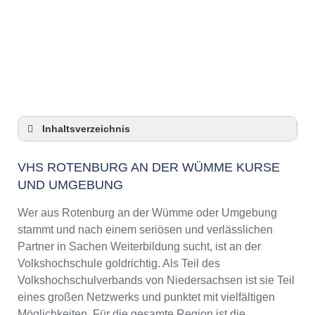
Anzeige
Inhaltsverzeichnis
VHS Rotenburg an der Wümme Kurse und
Umgebung
VHS ROTENBURG AN DER WÜMME KURSE
UND UMGEBUNG
VHS Rotenburg an der Wümme –
Öffnungszeiten und Telefonnummer
Wer aus Rotenburg an der Wümme oder Umgebung
Top-Kurse an der Abendschule Rotenburg an
stammt und nach einem seriösen und verlässlichen
der Wümme
Partner in Sachen Weiterbildung sucht, ist an der
Online-Kurse – Alternative Angebote zu einem
Volkshochschule goldrichtig. Als Teil des
Kurs an der VHS
Volkshochschulverbands von Niedersachsen ist sie Teil
Top-Kurse an der Abendschule Rotenburg an
eines großen Netzwerks und punktet mit vielfältigen
der Wümme
Möglichkeiten. Für die gesamte Region ist die