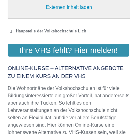
Externen Inhalt laden
Haupstelle der Volkshochschule Lich
VOLKSHOCHSCHULE
Ihre VHS fehlt? Hier melden!
LANDKREIS GIESSEN
Kreuzweg 33, 35423 Lich
ONLINE-KURSE – ALTERNATIVE ANGEBOTE
Aktualisiert: August 2021
ZU EINEM KURS AN DER VHS
Die Wohnortnähe der Volkshochschulen ist für viele
Bildungsinteressierte ein großer Vorteil, hat andererseits
aber auch ihre Tücken. So fehlt es den
Lehrveranstaltungen an der Volkshochschule nicht
selten an Flexibilität, auf die vor allem Berufstätige
angewiesen sind. Hier können Online-Kurse eine
lohnenswerte Alternative zu VHS-Kursen sein, weil sie