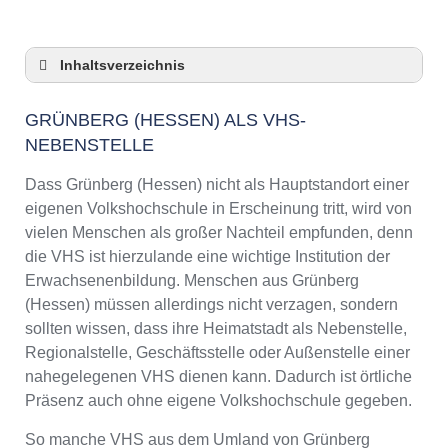
Inhaltsverzeichnis
Grünberg (Hessen) als VHS-Nebenstelle
GRÜNBERG (HESSEN) ALS VHS-
Checkliste: So zeigt die VHS in Grünberg
NEBENSTELLE
(Hessen) Präsenz
3 Tipps für Interessierte aus Grünberg
Dass Grünberg (Hessen) nicht als Hauptstandort einer
(Hessen) an VHS-Kursen
eigenen Volkshochschule in Erscheinung tritt, wird von
VHS Grünberg (Hessen) Kurse und
vielen Menschen als großer Nachteil empfunden, denn
Umgebung
die VHS ist hierzulande eine wichtige Institution der
VHS Grünberg (Hessen) – Öffnungszeiten und
Erwachsenenbildung. Menschen aus Grünberg
Telefonnummer
(Hessen) müssen allerdings nicht verzagen, sondern
Online-Kurse – Alternative Angebote zu einem
sollten wissen, dass ihre Heimatstadt als Nebenstelle,
Kurs an der VHS
Regionalstelle, Geschäftsstelle oder Außenstelle einer
Top-Kurse an der Abendschule Grünberg
nahegelegenen VHS dienen kann. Dadurch ist örtliche
(Hessen)
Präsenz auch ohne eigene Volkshochschule gegeben.
Weiterbildung in Grünberg (Hessen)
So manche VHS aus dem Umland von Grünberg
VHS Grünberg (Hessen) Programm 2025 /