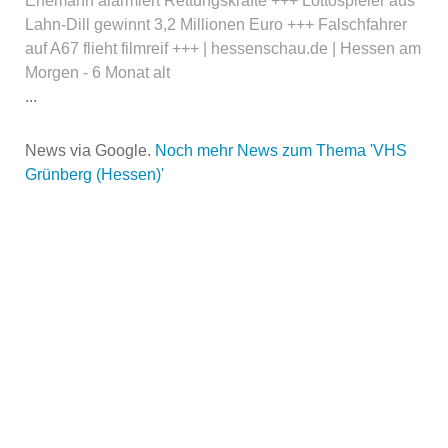
Ehemann alarmiert Rettungskräfte +++ Lottospieler aus
Lahn-Dill gewinnt 3,2 Millionen Euro +++ Falschfahrer
auf A67 flieht filmreif +++ | hessenschau.de | Hessen am
Morgen - 6 Monat alt
...
Name der Volkshochschule
*
News via Google.
Noch mehr News zum Thema 'VHS
Grünberg (Hessen)'
Adresse
*
Kontaktmöglichkeiten