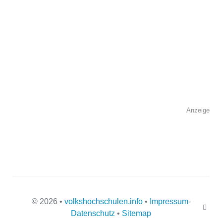
Telefonnummer
Faxnummer
Anzeige
E-Mail-Adresse
Webseite
© 2026 •
volkshochschulen.info
•
Impressum
-
Datenschutz
•
Sitemap