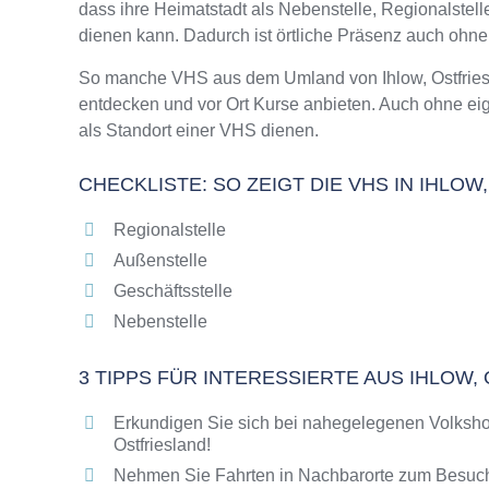
dass ihre Heimatstadt als Nebenstelle, Regionalstel
Online-Kurse – Alternative Angebote zu eine
dienen kann. Dadurch ist örtliche Präsenz auch ohn
Top-Kurse an der Abendschule Ihlow, Ostfries
Weiterbildung in Ihlow, Ostfriesland
So manche VHS aus dem Umland von Ihlow, Ostfriesla
entdecken und vor Ort Kurse anbieten. Auch ohne ei
VHS Ihlow, Ostfriesland Programm 2025 / 20
als Standort einer VHS dienen.
CHECKLISTE: SO ZEIGT DIE VHS IN IHLO
Regionalstelle
Außenstelle
Geschäftsstelle
Nebenstelle
3 TIPPS FÜR INTERESSIERTE AUS IHLOW
Erkundigen Sie sich bei nahegelegenen Volksho
Ostfriesland!
Nehmen Sie Fahrten in Nachbarorte zum Besuch