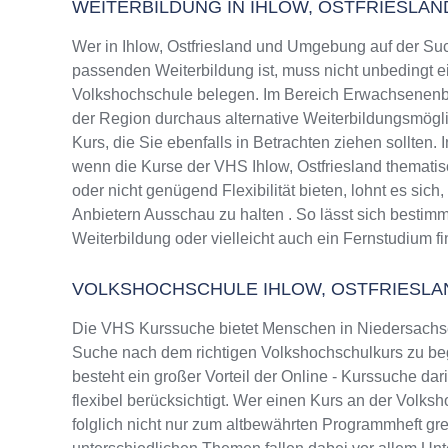
WEITERBILDUNG IN IHLOW, OSTFRIESLAN
Wer in Ihlow, Ostfriesland und Umgebung auf der Su
passenden Weiterbildung ist, muss nicht unbedingt e
Volkshochschule belegen. Im Bereich Erwachsenenbi
der Region durchaus alternative Weiterbildungsmög
Kurs, die Sie ebenfalls in Betrachten ziehen sollten.
wenn die Kurse der VHS Ihlow, Ostfriesland thematis
oder nicht genügend Flexibilität bieten, lohnt es sic
Anbietern Ausschau zu halten . So lässt sich bestim
Weiterbildung oder vielleicht auch ein Fernstudium f
VOLKSHOCHSCHULE IHLOW, OSTFRIESL
Die VHS Kurssuche bietet Menschen in Niedersachsen
Suche nach dem richtigen Volkshochschulkurs zu beg
besteht ein großer Vorteil der Online - Kurssuche da
flexibel berücksichtigt. Wer einen Kurs an der Volksh
folglich nicht nur zum altbewährten Programmheft g