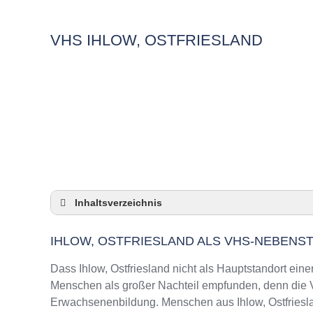
VHS IHLOW, OSTFRIESLAND
Inhaltsverzeichnis
Ihlow, Ostfriesland als VHS-Nebenstelle
IHLOW, OSTFRIESLAND ALS VHS-NEBENS
Checkliste: So zeigt die VHS in Ihlow, Ostfri
3 Tipps für Interessierte aus Ihlow, Ostfries
Dass Ihlow, Ostfriesland nicht als Hauptstandort eine
VHS Ihlow, Ostfriesland Kurse und Umgebun
Menschen als großer Nachteil empfunden, denn die VH
Erwachsenenbildung. Menschen aus Ihlow, Ostfriesla
VHS Ihlow, Ostfriesland – Öffnungszeiten un