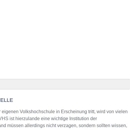
TELLE
esland Präsenz
land an VHS-Kursen
r eigenen Volkshochschule in Erscheinung tritt, wird von vielen
g
S ist hierzulande eine wichtige Institution der
nd müssen allerdings nicht verzagen, sondern sollten wissen,
d Telefonnummer