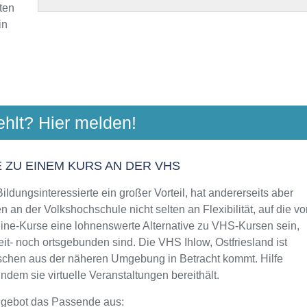
ten
in
VHS AURICH
ehlt? Hier melden!
er Str. 65-73, 26605 Aurich
Aktualisiert: August 2021
 ZU EINEM KURS AN DER VHS
ldungsinteressierte ein großer Vorteil, hat andererseits aber
 an der Volkshochschule nicht selten an Flexibilität, auf die vo
line-Kurse eine lohnenswerte Alternative zu VHS-Kursen sein,
eit- noch ortsgebunden sind. Die VHS Ihlow, Ostfriesland ist
enschen aus der näheren Umgebung in Betracht kommt. Hilfe
dem sie virtuelle Veranstaltungen bereithält.
ngebot das Passende aus: