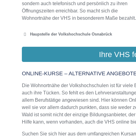
sondern auch telefonisch und persönlich zu ihren
Öffnungszeiten erreichbar. So macht sich die
Wohnortnähe der VHS in besonderem Maße bezahlt.
Haupstelle der Volkshochschule Osnabrück
VHS
Ihre VHS f
Bergs
ONLINE-KURSE – ALTERNATIVE ANGEBOTE
Die Wohnortnähe der Volkshochschulen ist für viele Bi
VHS OSNAB
auch ihre Tücken. So fehlt es den Lehrveranstaltungen
Am Schöl
allem Berufstätige angewiesen sind. Hier können On
weil sie vor allem dadurch punkten, dass sie weder
Wald ist somit nicht der einzige Bildungsanbieter, 
Hilfe kann, wenn vorhanden, auch die VHS online biet
Suchen Sie sich hier aus dem umfangreichen Kursa