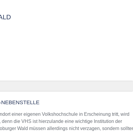
ALD
telle
-NEBENSTELLE
eutoburger Wald Präsenz
oburger Wald an VHS-Kursen
ort einer eigenen Volkshochschule in Erscheinung tritt, wird
d Umgebung
enn die VHS ist hierzulande eine wichtige Institution der
urger Wald müssen allerdings nicht verzagen, sondern sollte
zeiten und Telefonnummer