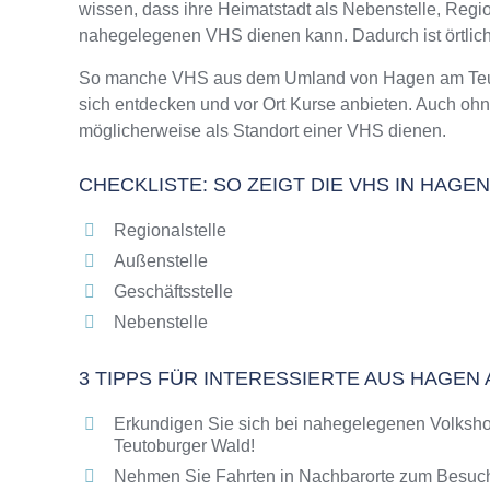
wissen, dass ihre Heimatstadt als Nebenstelle, Regio
Online-Kurse – Alternative Angebote zu eine
nahegelegenen VHS dienen kann. Dadurch ist örtli
Top-Kurse an der Abendschule Hagen am Teu
Weiterbildung in Hagen am Teutoburger Wald
So manche VHS aus dem Umland von Hagen am Teutob
sich entdecken und vor Ort Kurse anbieten. Auch o
VHS Hagen am Teutoburger Wald Programm 
möglicherweise als Standort einer VHS dienen.
CHECKLISTE: SO ZEIGT DIE VHS IN HAG
Regionalstelle
Außenstelle
Geschäftsstelle
Nebenstelle
3 TIPPS FÜR INTERESSIERTE AUS HAGE
Erkundigen Sie sich bei nahegelegenen Volksh
Teutoburger Wald!
Nehmen Sie Fahrten in Nachbarorte zum Besuch