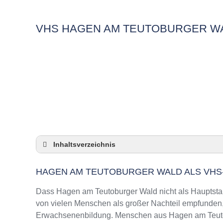
VHS HAGEN AM TEUTOBURGER W
Inhaltsverzeichnis
Hagen am Teutoburger Wald als VHS-Nebens
HAGEN AM TEUTOBURGER WALD ALS VHS
Checkliste: So zeigt die VHS in Hagen am T
3 Tipps für Interessierte aus Hagen am Teut
Dass Hagen am Teutoburger Wald nicht als Hauptstand
VHS Hagen am Teutoburger Wald Kurse un
von vielen Menschen als großer Nachteil empfunden, d
Erwachsenenbildung. Menschen aus Hagen am Teutob
VHS Hagen am Teutoburger Wald – Öffnungs