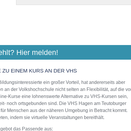
 OSNABRÜCK
ehlt? Hier melden!
tr. 8, 49076 Osnabrück
Aktualisiert: August 2021
 ZU EINEM KURS AN DER VHS
ldungsinteressierte ein großer Vorteil, hat andererseits aber
RÜCKER LAND GGMBH
 an der Volkshochschule nicht selten an Flexibilität, auf die vo
erberg 1, 49082 Osnabrück
line-Kurse eine lohnenswerte Alternative zu VHS-Kursen sein,
Aktualisiert: August 2021
 zeit- noch ortsgebunden sind. Die VHS Hagen am Teutoburger
der für Menschen aus der näheren Umgebung in Betracht kommt.
en, indem sie virtuelle Veranstaltungen bereithält.
ngebot das Passende aus: