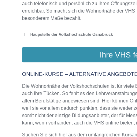
auch telefonisch und persönlich zu ihren Öffnungszei
erreichbar. So macht sich die Wohnortnähe der VHS 
besonderem Maße bezahlt.
Haupstelle der Volkshochschule Osnabrück
VHS
Ihre VHS f
Bergs
ONLINE-KURSE – ALTERNATIVE ANGEBOTE
Die Wohnortnähe der Volkshochschulen ist für viele Bi
VHS OSNAB
auch ihre Tücken. So fehlt es den Lehrveranstaltungen
Am Schöl
allem Berufstätige angewiesen sind. Hier können On
weil sie vor allem dadurch punkten, dass sie weder 
somit nicht der einzige Bildungsanbieter, der für M
kann, wenn vorhanden, auch die VHS online bieten, in
Suchen Sie sich hier aus dem umfangreichen Kursa