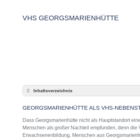
VHS GEORGSMARIENHÜTTE
Inhaltsverzeichnis
Georgsmarienhütte als VHS-Nebenstelle
GEORGSMARIENHÜTTE ALS VHS-NEBENS
Checkliste: So zeigt die VHS in Georgsmarie
3 Tipps für Interessierte aus Georgsmarienh
Dass Georgsmarienhütte nicht als Hauptstandort einer
VHS Georgsmarienhütte Kurse und Umgebu
Menschen als großer Nachteil empfunden, denn die VH
Erwachsenenbildung. Menschen aus Georgsmarienhütt
VHS Georgsmarienhütte – Öffnungszeiten u