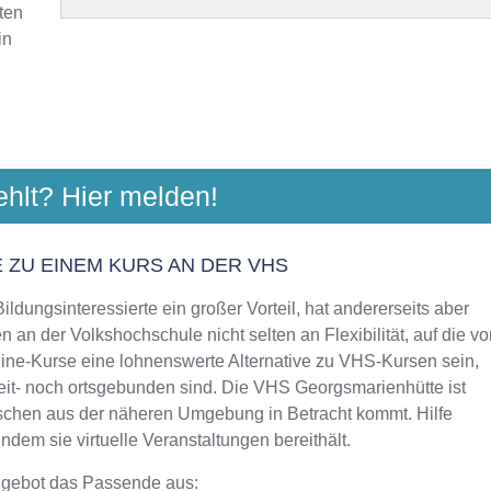
ten
in
 OSNABRÜCK
ehlt? Hier melden!
tr. 8, 49076 Osnabrück
Aktualisiert: August 2021
 ZU EINEM KURS AN DER VHS
ldungsinteressierte ein großer Vorteil, hat andererseits aber
RÜCKER LAND GGMBH
 an der Volkshochschule nicht selten an Flexibilität, auf die vo
erberg 1, 49082 Osnabrück
line-Kurse eine lohnenswerte Alternative zu VHS-Kursen sein,
Aktualisiert: August 2021
zeit- noch ortsgebunden sind. Die VHS Georgsmarienhütte ist
enschen aus der näheren Umgebung in Betracht kommt. Hilfe
dem sie virtuelle Veranstaltungen bereithält.
ngebot das Passende aus: