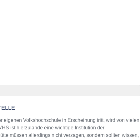
TELLE
nhütte Präsenz
ütte an VHS-Kursen
 eigenen Volkshochschule in Erscheinung tritt, wird von vielen
ng
S ist hierzulande eine wichtige Institution der
e müssen allerdings nicht verzagen, sondern sollten wissen,
nd Telefonnummer