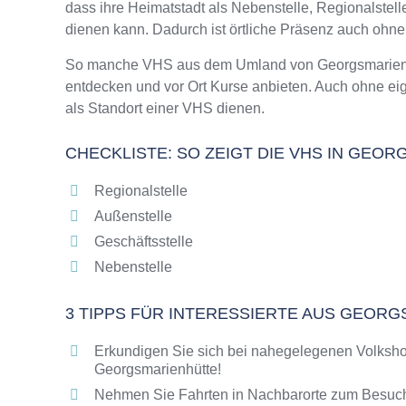
dass ihre Heimatstadt als Nebenstelle, Regionalstel
Online-Kurse – Alternative Angebote zu eine
dienen kann. Dadurch ist örtliche Präsenz auch ohn
Top-Kurse an der Abendschule Georgsmarien
Weiterbildung in Georgsmarienhütte
So manche VHS aus dem Umland von Georgsmarienhütt
entdecken und vor Ort Kurse anbieten. Auch ohne e
VHS Georgsmarienhütte Programm 2025 / 20
als Standort einer VHS dienen.
CHECKLISTE: SO ZEIGT DIE VHS IN GEO
Regionalstelle
Außenstelle
Geschäftsstelle
Nebenstelle
3 TIPPS FÜR INTERESSIERTE AUS GEOR
Erkundigen Sie sich bei nahegelegenen Volksho
Georgsmarienhütte!
Nehmen Sie Fahrten in Nachbarorte zum Besuch