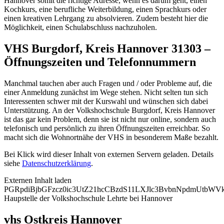
Hannover somit die richtige Adresse, wenn es darum geht, einen
Kochkurs, eine berufliche Weiterbildung, einen Sprachkurs oder
einen kreativen Lehrgang zu absolvieren. Zudem besteht hier die
Möglichkeit, einen Schulabschluss nachzuholen.
VHS Burgdorf, Kreis Hannover 31303 –
Öffnungszeiten und Telefonnummern
Manchmal tauchen aber auch Fragen und / oder Probleme auf, die
einer Anmeldung zunächst im Wege stehen. Nicht selten tun sich
Interessenten schwer mit der Kurswahl und wünschen sich dabei
Unterstützung. An der Volkshochschule Burgdorf, Kreis Hannover
ist das gar kein Problem, denn sie ist nicht nur online, sondern auch
telefonisch und persönlich zu ihren Öffnungszeiten erreichbar. So
macht sich die Wohnortnähe der VHS in besonderem Maße bezahlt.
Bei Klick wird dieser Inhalt von externen Servern geladen. Details
siehe
Datenschutzerklärung
.
Externen Inhalt laden
PGRpdiBjbGFzcz0ic3UtZ21hcCBzdS11LXJlc3BvbnNpdmUtb
Haupstelle der Volkshochschule Lehrte bei Hannover
vhs Ostkreis Hannover