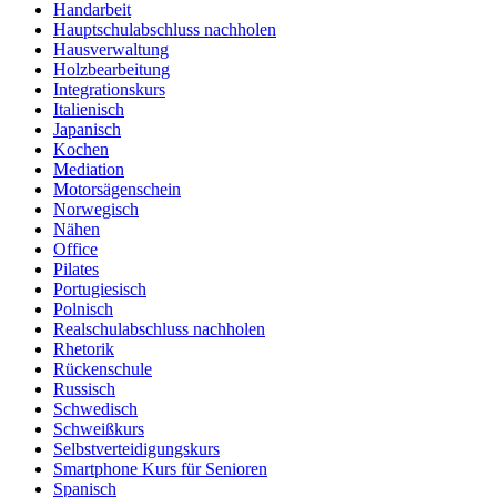
Handarbeit
Hauptschulabschluss nachholen
Hausverwaltung
Holzbearbeitung
Integrationskurs
Italienisch
Japanisch
Kochen
Mediation
Motorsägenschein
Norwegisch
Nähen
Office
Pilates
Portugiesisch
Polnisch
Realschulabschluss nachholen
Rhetorik
Rückenschule
Russisch
Schwedisch
Schweißkurs
Selbstverteidigungskurs
Smartphone Kurs für Senioren
Spanisch