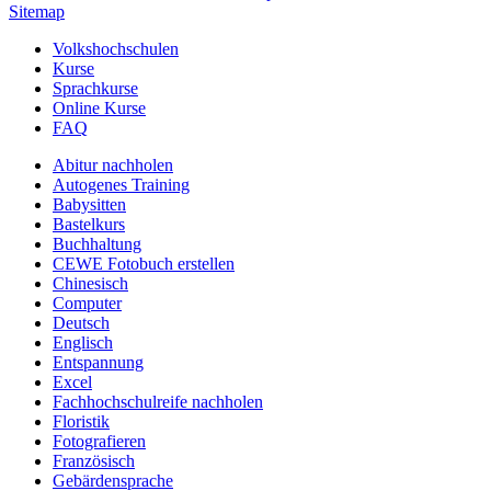
Sitemap
Volkshochschulen
Kurse
Sprachkurse
Online Kurse
FAQ
Abitur nachholen
Autogenes Training
Babysitten
Bastelkurs
Buchhaltung
CEWE Fotobuch erstellen
Chinesisch
Computer
Deutsch
Englisch
Entspannung
Excel
Fachhochschulreife nachholen
Floristik
Fotografieren
Französisch
Gebärdensprache