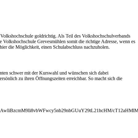
Volkshochschule goldrichtig. Als Teil des Volkshochschulverbands
ie Volkshochschule Grevesmühlen somit die richtige Adresse, wenn es
hier die Möglichkeit, einen Schulabschluss nachzuholen.
senten schwer mit der Kurswahl und wünschen sich dabei
ersönlich zu ihren Öffnungszeiten erreichbar. So macht sich die
MjAwIiBzcmM9Ii8vbWFwcy5nb29nbGUuY29tL21hcHM/cT12aH