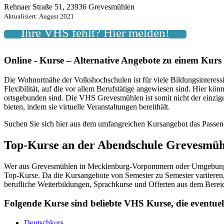
Rehnaer Straße 51, 23936 Grevesmühlen
Aktualisiert: August 2021
Ihre VHS fehlt? Hier melden!
Online - Kurse – Alternative Angebote zu einem Kur
Die Wohnortnähe der Volkshochschulen ist für viele Bildungsinteressie
Flexibilität, auf die vor allem Berufstätige angewiesen sind. Hier kö
ortsgebunden sind. Die VHS Grevesmühlen ist somit nicht der einzi
bieten, indem sie virtuelle Veranstaltungen bereithält.
Suchen Sie sich hier aus dem umfangreichen Kursangebot das Passen
Top-Kurse an der Abendschule Grevesmüh
Wer aus Grevesmühlen in Mecklenburg-Vorpommern oder Umgebung sta
Top-Kurse. Da die Kursangebote von Semester zu Semester variieren, 
berufliche Weiterbildungen, Sprachkurse und Offerten aus dem Berei
Folgende Kurse sind beliebte VHS Kurse, die event
Deutschkurs