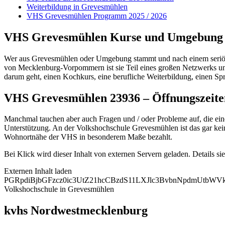
Weiterbildung in Grevesmühlen
VHS Grevesmühlen Programm 2025 / 2026
VHS Grevesmühlen Kurse und Umgebung
Wer aus Grevesmühlen oder Umgebung stammt und nach einem seriösen 
von Mecklenburg-Vorpommern ist sie Teil eines großen Netzwerks und
darum geht, einen Kochkurs, eine berufliche Weiterbildung, einen Sp
VHS Grevesmühlen 23936 – Öffnungszeit
Manchmal tauchen aber auch Fragen und / oder Probleme auf, die ein
Unterstützung. An der Volkshochschule Grevesmühlen ist das gar kein 
Wohnortnähe der VHS in besonderem Maße bezahlt.
Bei Klick wird dieser Inhalt von externen Servern geladen. Details si
Externen Inhalt laden
PGRpdiBjbGFzcz0ic3UtZ21hcCBzdS11LXJlc3BvbnNpdmUtb
Volkshochschule in Grevesmühlen
kvhs Nordwestmecklenburg