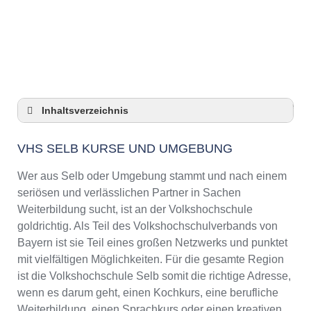
Anzeige
Inhaltsverzeichnis
VHS Selb Kurse und Umgebung
VHS SELB KURSE UND UMGEBUNG
VHS Selb – Öffnungszeiten und
Telefonnummer
Wer aus Selb oder Umgebung stammt und nach einem
Top-Kurse an der Abendschule Selb
seriösen und verlässlichen Partner in Sachen
Online-Kurse – Alternative Angebote zu einem
Weiterbildung sucht, ist an der Volkshochschule
Kurs an der VHS
goldrichtig. Als Teil des Volkshochschulverbands von
Top-Kurse an der Abendschule Selb
Bayern ist sie Teil eines großen Netzwerks und punktet
Weiterbildung in Selb
mit vielfältigen Möglichkeiten. Für die gesamte Region
ist die Volkshochschule Selb somit die richtige Adresse,
VHS Selb Programm 2025 / 2026
wenn es darum geht, einen Kochkurs, eine berufliche
Weiterbildung, einen Sprachkurs oder einen kreativen