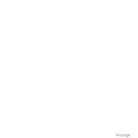
Adresse
*
Kontaktmöglichkeiten
Telefonnummer
Faxnummer
Anzeige