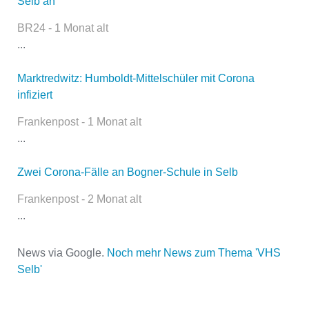
Selb an
Kontaktaufnahme und ist nicht
öffentlich sichtbar.
BR24 - 1 Monat alt
...
Marktredwitz: Humboldt-Mittelschüler mit Corona
Name
*
infiziert
Frankenpost - 1 Monat alt
...
E-Mail
*
Zwei Corona-Fälle an Bogner-Schule in Selb
Frankenpost - 2 Monat alt
...
News via Google.
Noch mehr News zum Thema 'VHS
Selb'
Name der Volkshochschule
*