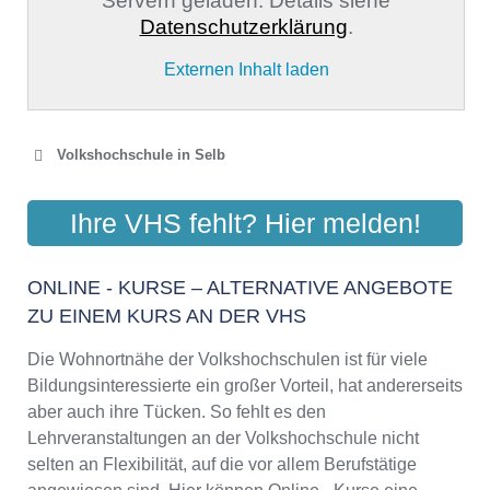
Servern geladen. Details siehe
Datenschutzerklärung
.
Externen Inhalt laden
Volkshochschule in Selb
VOLKSHOCHSCHULE
Ihre VHS fehlt? Hier melden!
FICHTELGEBIRGE
Lessingstr. 8, 95100 Selb
ONLINE - KURSE – ALTERNATIVE ANGEBOTE
Aktualisiert: August 2021
ZU EINEM KURS AN DER VHS
Die Wohnortnähe der Volkshochschulen ist für viele
Bildungsinteressierte ein großer Vorteil, hat andererseits
aber auch ihre Tücken. So fehlt es den
Lehrveranstaltungen an der Volkshochschule nicht
selten an Flexibilität, auf die vor allem Berufstätige