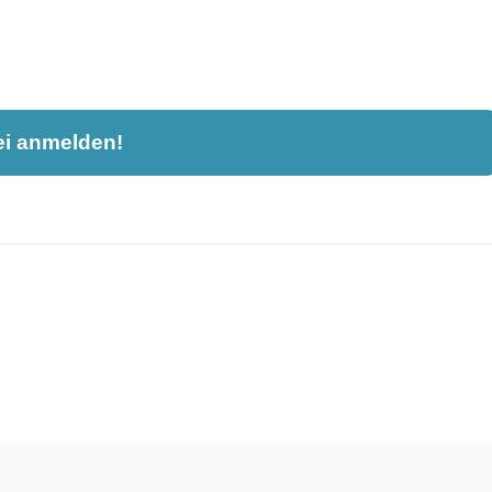
ei anmelden!
nahme und ist nicht öffentlich sichtbar.