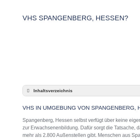
VHS SPANGENBERG, HESSEN?
Inhaltsverzeichnis
VHS in Umgebung von Spangenberg, Hesse
VHS IN UMGEBUNG VON SPANGENBERG, 
3 Quicktipps
Checkliste: VHS-Kurse rund um Spangenberg
Spangenberg, Hessen selbst verfügt über keine eige
Keine VHS in Spangenberg, Hessen
zur Erwachsenenbildung. Dafür sorgt die Tatsache,
mehr als 2.800 Außenstellen gibt. Menschen aus Spa
Online-Kurse: Pro und Contra