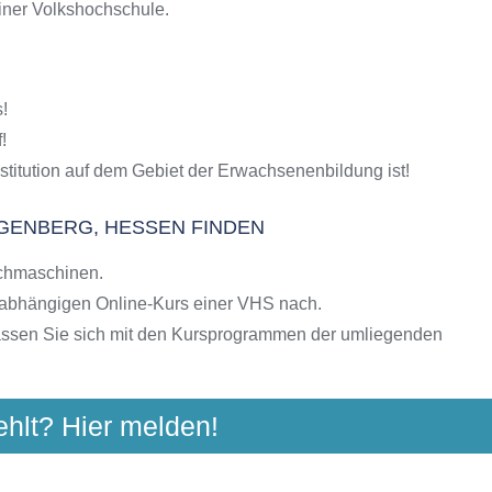
einer Volkshochschule.
S-Kursen
g
hulen
n
!
ngebote der VHS
!
stitution auf dem Gebiet der Erwachsenenbildung ist!
GENBERG, HESSEN FINDEN
chmaschinen.
nabhängigen Online-Kurs einer VHS nach.
assen Sie sich mit den Kursprogrammen der umliegenden
ehlt? Hier melden!