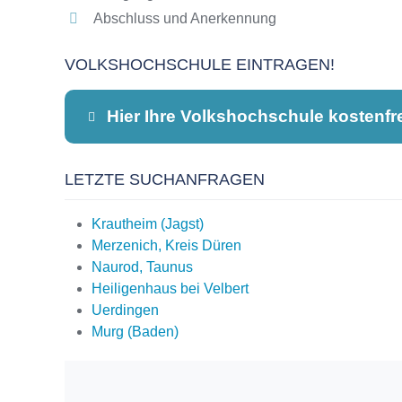
Abschluss und Anerkennung
VOLKSHOCHSCHULE EINTRAGEN!
Hier Ihre Volkshochschule kostenfr
LETZTE SUCHANFRAGEN
Dieser Teil dient lediglich zur Kontaktauf
Krautheim (Jagst)
Merzenich, Kreis Düren
Naurod, Taunus
Name
*
Heiligenhaus bei Velbert
Uerdingen
Murg (Baden)
E-Mail
*