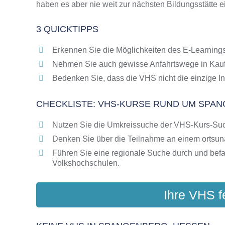
haben es aber nie weit zur nächsten Bildungsstätte 
Online-Kurse als alternative Angebote zu VH
Die VHS als Inbegriff der Erwachsenenbildun
3 QUICKTIPPS
Das bundesweite Netzwerk der Volkshochsc
Abendschulen rund um Spangenberg, Hesse
Erkennen Sie die Möglichkeiten des E-Learnings
Checkliste: So erkennen Sie gute Bildungsa
Nehmen Sie auch gewisse Anfahrtswege in Kauf
Bedenken Sie, dass die VHS nicht die einzige In
CHECKLISTE: VHS-KURSE RUND UM SPAN
Nutzen Sie die Umkreissuche der VHS-Kurs-Su
Denken Sie über die Teilnahme an einem ortsu
Führen Sie eine regionale Suche durch und bef
Volkshochschulen.
Ihre VHS f