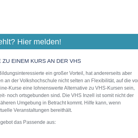
ULE TRAUNSTEIN E. V.
ehlt? Hier melden!
latz 38 a, 83278 Traunstein
Aktualisiert: August 2021
 ZU EINEM KURS AN DER VHS
ldungsinteressierte ein großer Vorteil, hat andererseits aber
 an der Volkshochschule nicht selten an Flexibilität, auf die vo
line-Kurse eine lohnenswerte Alternative zu VHS-Kursen sein,
it- noch ortsgebunden sind. Die VHS Inzell ist somit nicht der
 näheren Umgebung in Betracht kommt. Hilfe kann, wenn
uelle Veranstaltungen bereithält.
ngebot das Passende aus:
L