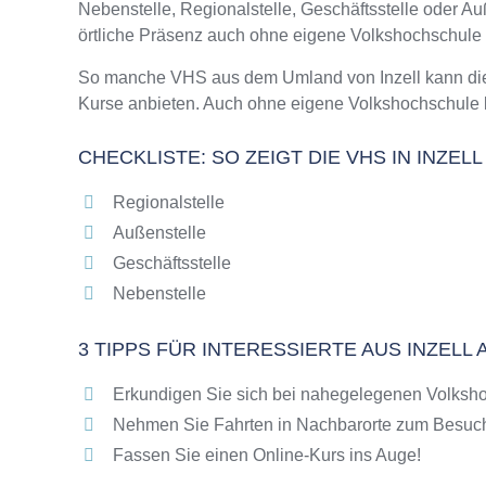
Nebenstelle, Regionalstelle, Geschäftsstelle oder 
Online-Kurse – Alternative Angebote zu eine
örtliche Präsenz auch ohne eigene Volkshochschule
Top-Kurse an der Abendschule Inzell
Weiterbildung in Inzell
So manche VHS aus dem Umland von Inzell kann die S
Kurse anbieten. Auch ohne eigene Volkshochschule k
VHS Inzell Programm 2025 / 2026
CHECKLISTE: SO ZEIGT DIE VHS IN INZEL
Regionalstelle
Außenstelle
Geschäftsstelle
Nebenstelle
3 TIPPS FÜR INTERESSIERTE AUS INZELL
Erkundigen Sie sich bei nahegelegenen Volkshoc
Nehmen Sie Fahrten in Nachbarorte zum Besuch
Fassen Sie einen Online-Kurs ins Auge!