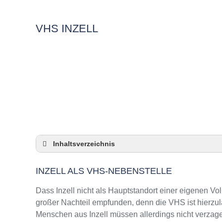
VHS INZELL
Inhaltsverzeichnis
Inzell als VHS-Nebenstelle
INZELL ALS VHS-NEBENSTELLE
Checkliste: So zeigt die VHS in Inzell Präsen
3 Tipps für Interessierte aus Inzell an VHS-K
Dass Inzell nicht als Hauptstandort einer eigenen Vo
VHS Inzell Kurse und Umgebung
großer Nachteil empfunden, denn die VHS ist hierzul
Menschen aus Inzell müssen allerdings nicht verzage
VHS Inzell – Öffnungszeiten und Telefonnum