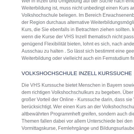
Wer in Inzell und Umgebung auf der Suche nach ein
Weiterbildung ist, muss nicht unbedingt einen Kurs a
Volkshochschule belegen. Im Bereich Erwachsenenbi
der Region durchaus alternative Weiterbildungsmög
Kurs, die Sie ebenfalls in Betrachten ziehen sollten.
wenn die Kurse der VHS Inzell thematisch nicht pass
genügend Flexibilität bieten, lohnt es sich, nach and
Ausschau zu halten . So lässt sich bestimmt eine ge
Weiterbildung oder vielleicht auch ein Fernstudium f
VOLKSHOCHSCHULE INZELL KURSSUCHE
Die VHS Kurssuche bietet Menschen in Bayern sowie
dem richtigen Volkshochschulkurs zu begeben. Über d
großer Vorteil der Online - Kurssuche darin, dass sie
berücksichtigt. Wer einen Kurs an der Volkshochschule
altbewährten Programmheft greifen, sondern auch d
Themen fallen dabei vor allem Unterschiede bei de
Vormittagskurse, Fernlehrgänge und Bildungsurlaub