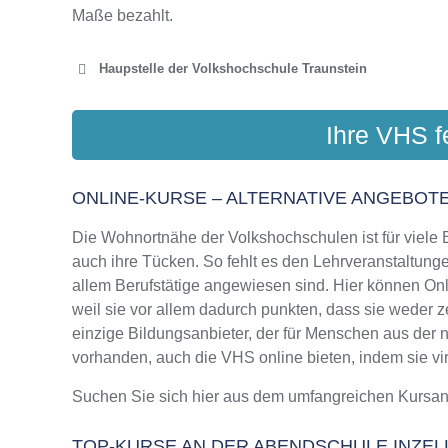
Maße bezahlt.
Haupstelle der Volkshochschule Traunstein
VOLKSHOCHSCH
Ihre VHS f
Am Stadtp
ONLINE-KURSE – ALTERNATIVE ANGEBOTE
Die Wohnortnähe der Volkshochschulen ist für viele Bi
auch ihre Tücken. So fehlt es den Lehrveranstaltungen
allem Berufstätige angewiesen sind. Hier können On
weil sie vor allem dadurch punkten, dass sie weder ze
einzige Bildungsanbieter, der für Menschen aus der
vorhanden, auch die VHS online bieten, indem sie virt
Suchen Sie sich hier aus dem umfangreichen Kursa
TOP-KURSE AN DER ABENDSCHULE INZEL