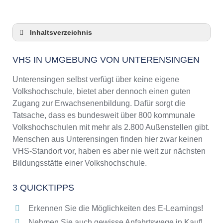
Inhaltsverzeichnis
VHS in Umgebung von Unterensingen
VHS IN UMGEBUNG VON UNTERENSINGEN
3 Quicktipps
Checkliste: VHS-Kurse rund um
Unterensingen selbst verfügt über keine eigene
Unterensingen finden
Volkshochschule, bietet aber dennoch einen guten
Keine VHS in Unterensingen
Zugang zur Erwachsenenbildung. Dafür sorgt die
Online-Kurse: Pro und Contra
Tatsache, dass es bundesweit über 800 kommunale
Volkshochschulen mit mehr als 2.800 Außenstellen gibt.
Online-Kurse als alternative Angebote zu
VHS-Kursen
Menschen aus Unterensingen finden hier zwar keinen
VHS-Standort vor, haben es aber nie weit zur nächsten
Die VHS als Inbegriff der Erwachsenenbildung
Bildungsstätte einer Volkshochschule.
Das bundesweite Netzwerk der
Volkshochschulen
3 QUICKTIPPS
Abendschulen rund um Unterensingen
Checkliste: So erkennen Sie gute
Erkennen Sie die Möglichkeiten des E-Learnings!
Bildungsangebote der VHS
Nehmen Sie auch gewisse Anfahrtswege in Kauf!