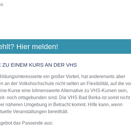
in
HSCHULE WEIMARER LAND
ehlt? Hier melden!
rwand 13, 99510 Apolda
Aktualisiert: August 2021
 ZU EINEM KURS AN DER VHS
ldungsinteressierte ein großer Vorteil, hat andererseits aber
 an der Volkshochschule nicht selten an Flexibilität, auf die vo
line-Kurse eine lohnenswerte Alternative zu VHS-Kursen sein,
eit- noch ortsgebunden sind. Die VHS Bad Berka ist somit nicht
 der näheren Umgebung in Betracht kommt. Hilfe kann, wenn
uelle Veranstaltungen bereithält.
ngebot das Passende aus: