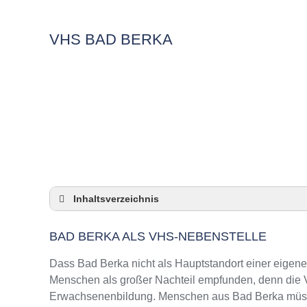
VHS BAD BERKA
Inhaltsverzeichnis
Bad Berka als VHS-Nebenstelle
BAD BERKA ALS VHS-NEBENSTELLE
Checkliste: So zeigt die VHS in Bad Berka P
3 Tipps für Interessierte aus Bad Berka an V
Dass Bad Berka nicht als Hauptstandort einer eigenen
VHS Bad Berka Kurse und Umgebung
Menschen als großer Nachteil empfunden, denn die VH
Erwachsenenbildung. Menschen aus Bad Berka müssen
VHS Bad Berka – Öffnungszeiten und Telef