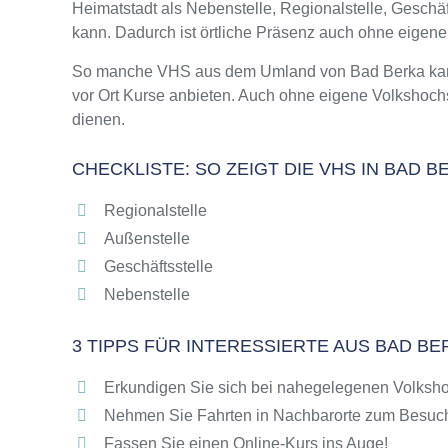
Heimatstadt als Nebenstelle, Regionalstelle, Gesch
Online-Kurse – Alternative Angebote zu eine
kann. Dadurch ist örtliche Präsenz auch ohne eigen
Top-Kurse an der Abendschule Bad Berka
Weiterbildung in Bad Berka
So manche VHS aus dem Umland von Bad Berka kann d
vor Ort Kurse anbieten. Auch ohne eigene Volkshoc
VHS Bad Berka Programm 2025 / 2026
dienen.
CHECKLISTE: SO ZEIGT DIE VHS IN BAD 
Regionalstelle
Außenstelle
Geschäftsstelle
Nebenstelle
3 TIPPS FÜR INTERESSIERTE AUS BAD B
Erkundigen Sie sich bei nahegelegenen Volksho
Nehmen Sie Fahrten in Nachbarorte zum Besuch
Fassen Sie einen Online-Kurs ins Auge!