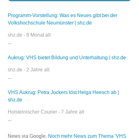
Programm-Vorstellung: Was es Neues gibt bei der
Dieser Teil dient lediglich zur
Volkshochschule Neumünster | shz.de
Kontaktaufnahme und ist nicht
öffentlich sichtbar.
shz.de - 8 Monat alt
...
Aukrug: VHS bietet Bildung und Unterhaltung | shz.de
Name
*
shz.de - 2 Jahre alt
...
E-Mail
*
VHS Aukrug: Petra Jockers löst Helga Heesch ab |
shz.de
Holsteinischer Courier - 7 Jahre alt
...
News via Google.
Noch mehr News zum Thema 'VHS