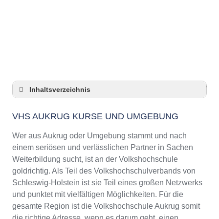
Anzeige
Inhaltsverzeichnis
VHS Aukrug Kurse und Umgebung
VHS AUKRUG KURSE UND UMGEBUNG
VHS Aukrug – Öffnungszeiten und
Telefonnummer
Wer aus Aukrug oder Umgebung stammt und nach
Top-Kurse an der Abendschule Aukrug
einem seriösen und verlässlichen Partner in Sachen
Online-Kurse – Alternative Angebote zu einem
Weiterbildung sucht, ist an der Volkshochschule
Kurs an der VHS
goldrichtig. Als Teil des Volkshochschulverbands von
Top-Kurse an der Abendschule Aukrug
Schleswig-Holstein ist sie Teil eines großen Netzwerks
Weiterbildung in Aukrug
und punktet mit vielfältigen Möglichkeiten. Für die
gesamte Region ist die Volkshochschule Aukrug somit
VHS Aukrug Programm 2025 / 2026
die richtige Adresse, wenn es darum geht, einen