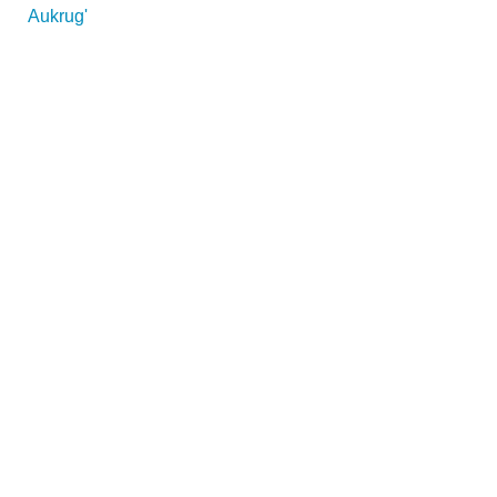
Aukrug'
Name der Volkshochschule
*
Adresse
*
Kontaktmöglichkeiten
Telefonnummer