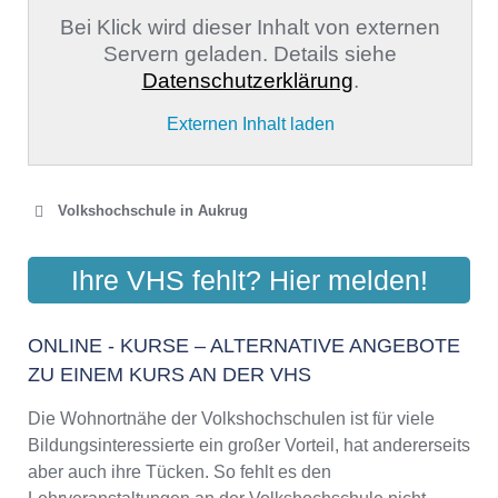
Bei Klick wird dieser Inhalt von externen
Servern geladen. Details siehe
Datenschutzerklärung
.
Externen Inhalt laden
Volkshochschule in Aukrug
VOLKSHOCHSCHULE
Ihre VHS fehlt? Hier melden!
AUKRUG E.V.
Ziegeleiweg 15, 24613 Aukrug
ONLINE - KURSE – ALTERNATIVE ANGEBOTE
Aktualisiert: August 2021
ZU EINEM KURS AN DER VHS
Die Wohnortnähe der Volkshochschulen ist für viele
Bildungsinteressierte ein großer Vorteil, hat andererseits
aber auch ihre Tücken. So fehlt es den