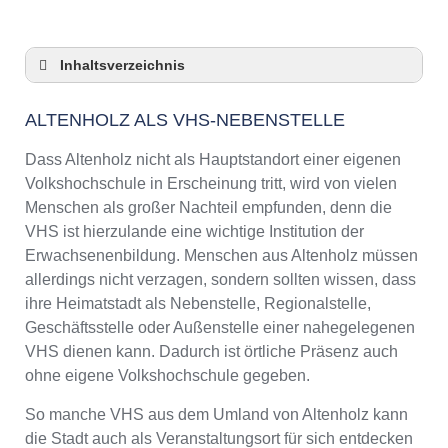
Inhaltsverzeichnis
Altenholz als VHS-Nebenstelle
ALTENHOLZ ALS VHS-NEBENSTELLE
Checkliste: So zeigt die VHS in Altenholz
Präsenz
Dass Altenholz nicht als Hauptstandort einer eigenen
3 Tipps für Interessierte aus Altenholz an VHS-
Volkshochschule in Erscheinung tritt, wird von vielen
Kursen
Menschen als großer Nachteil empfunden, denn die
VHS Altenholz Kurse und Umgebung
VHS ist hierzulande eine wichtige Institution der
VHS Altenholz – Öffnungszeiten und
Erwachsenenbildung. Menschen aus Altenholz müssen
Telefonnummer
allerdings nicht verzagen, sondern sollten wissen, dass
Online-Kurse – Alternative Angebote zu einem
ihre Heimatstadt als Nebenstelle, Regionalstelle,
Kurs an der VHS
Geschäftsstelle oder Außenstelle einer nahegelegenen
Top-Kurse an der Abendschule Altenholz
VHS dienen kann. Dadurch ist örtliche Präsenz auch
Weiterbildung in Altenholz
ohne eigene Volkshochschule gegeben.
VHS Altenholz Programm 2025 / 2026
So manche VHS aus dem Umland von Altenholz kann
die Stadt auch als Veranstaltungsort für sich entdecken