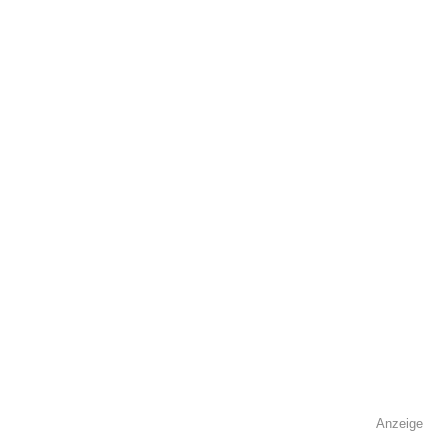
Adresse
*
Kontaktmöglichkeiten
Telefonnummer
Faxnummer
Anzeige