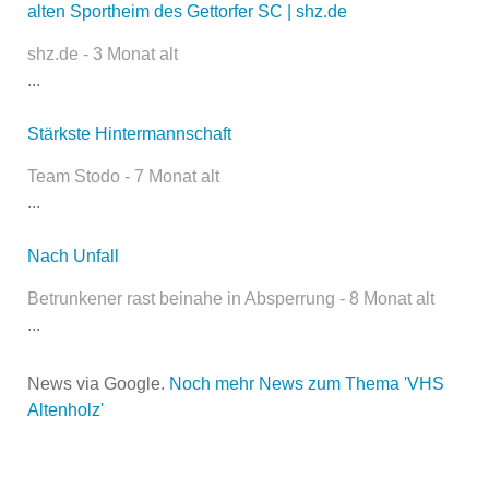
alten Sportheim des Gettorfer SC | shz.de
Kontaktaufnahme und ist nicht
öffentlich sichtbar.
shz.de - 3 Monat alt
...
Stärkste Hintermannschaft
Name
*
Team Stodo - 7 Monat alt
...
E-Mail
*
Nach Unfall
Betrunkener rast beinahe in Absperrung - 8 Monat alt
...
News via Google.
Noch mehr News zum Thema 'VHS
Altenholz'
Name der Volkshochschule
*