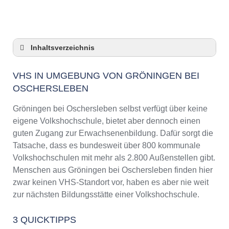
Inhaltsverzeichnis
VHS in Umgebung von Gröningen bei
Oschersleben
VHS IN UMGEBUNG VON GRÖNINGEN BEI
OSCHERSLEBEN
3 Quicktipps
Checkliste: VHS-Kurse rund um Gröningen bei
Gröningen bei Oschersleben selbst verfügt über keine
Oschersleben finden
eigene Volkshochschule, bietet aber dennoch einen
Keine VHS in Gröningen bei Oschersleben
guten Zugang zur Erwachsenenbildung. Dafür sorgt die
Online-Kurse: Pro und Contra
Tatsache, dass es bundesweit über 800 kommunale
Online-Kurse als alternative Angebote zu
Volkshochschulen mit mehr als 2.800 Außenstellen gibt.
VHS-Kursen
Menschen aus Gröningen bei Oschersleben finden hier
Die VHS als Inbegriff der Erwachsenenbildung
zwar keinen VHS-Standort vor, haben es aber nie weit
Das bundesweite Netzwerk der
zur nächsten Bildungsstätte einer Volkshochschule.
Volkshochschulen
Abendschulen rund um Gröningen bei
3 QUICKTIPPS
Oschersleben