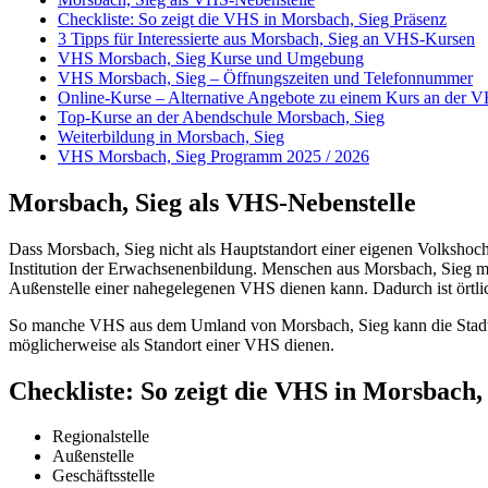
Checkliste: So zeigt die VHS in Morsbach, Sieg Präsenz
3 Tipps für Interessierte aus Morsbach, Sieg an VHS-Kursen
VHS Morsbach, Sieg Kurse und Umgebung
VHS Morsbach, Sieg – Öffnungszeiten und Telefonnummer
Online-Kurse – Alternative Angebote zu einem Kurs an der 
Top-Kurse an der Abendschule Morsbach, Sieg
Weiterbildung in Morsbach, Sieg
VHS Morsbach, Sieg Programm 2025 / 2026
Morsbach, Sieg als VHS-Nebenstelle
Dass Morsbach, Sieg nicht als Hauptstandort einer eigenen Volkshoch
Institution der Erwachsenenbildung. Menschen aus Morsbach, Sieg müss
Außenstelle einer nahegelegenen VHS dienen kann. Dadurch ist örtl
So manche VHS aus dem Umland von Morsbach, Sieg kann die Stadt au
möglicherweise als Standort einer VHS dienen.
Checkliste: So zeigt die VHS in Morsbach,
Regionalstelle
Außenstelle
Geschäftsstelle