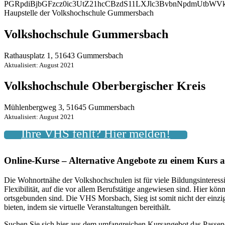
PGRpdiBjbGFzcz0ic3UtZ21hcCBzdS11LXJlc3BvbnNpdmUtb
Haupstelle der Volkshochschule Gummersbach
Volkshochschule Gummersbach
Rathausplatz 1, 51643 Gummersbach
Aktualisiert: August 2021
Volkshochschule Oberbergischer Kreis
Mühlenbergweg 3, 51645 Gummersbach
Aktualisiert: August 2021
Ihre VHS fehlt? Hier melden!
Online-Kurse – Alternative Angebote zu einem Kurs 
Die Wohnortnähe der Volkshochschulen ist für viele Bildungsinteressie
Flexibilität, auf die vor allem Berufstätige angewiesen sind. Hier k
ortsgebunden sind. Die VHS Morsbach, Sieg ist somit nicht der ein
bieten, indem sie virtuelle Veranstaltungen bereithält.
Suchen Sie sich hier aus dem umfangreichen Kursangebot das Passen