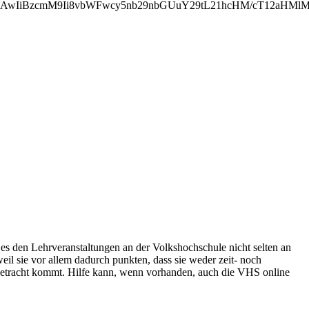
MjAwIiBzcmM9Ii8vbWFwcy5nb29nbGUuY29tL21hcHM/cT12aH
t es den Lehrveranstaltungen an der Volkshochschule nicht selten an
eil sie vor allem dadurch punkten, dass sie weder zeit- noch
Betracht kommt. Hilfe kann, wenn vorhanden, auch die VHS online