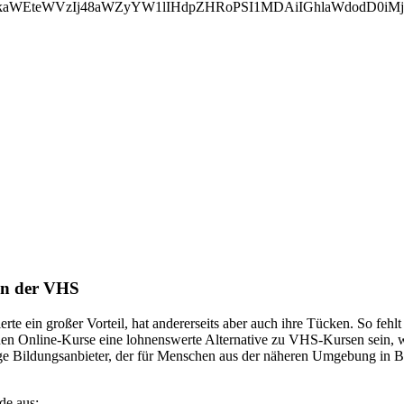
WVkaWEteWVzIj48aWZyYW1lIHdpZHRoPSI1MDAiIGhlaWdodD0i
an der VHS
rte ein großer Vorteil, hat andererseits aber auch ihre Tücken. So fehl
önnen Online-Kurse eine lohnenswerte Alternative zu VHS-Kursen sein, w
zige Bildungsanbieter, der für Menschen aus der näheren Umgebung in 
de aus: