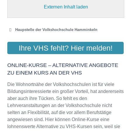
Externen Inhalt laden
Haupstelle der Volkshochschule Hamminkeln
AKADEMIE KLAUSENHOF
Ihre VHS fehlt? Hier melden!
GGMBH
Klausenhofstr. 100, 46499 Hamminkeln
ONLINE-KURSE – ALTERNATIVE ANGEBOTE
Aktualisiert: August 2021
ZU EINEM KURS AN DER VHS
Die Wohnortnähe der Volkshochschulen ist für viele
Bildungsinteressierte ein großer Vorteil, hat andererseits
aber auch ihre Tücken. So fehlt es den
Lehrveranstaltungen an der Volkshochschule nicht
selten an Flexibilität, auf die vor allem Berufstätige
angewiesen sind. Hier können Online-Kurse eine
lohnenswerte Alternative zu VHS-Kursen sein, weil sie