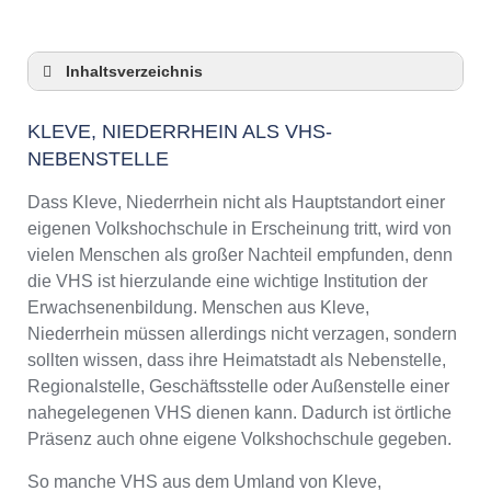
Inhaltsverzeichnis
Kleve, Niederrhein als VHS-Nebenstelle
KLEVE, NIEDERRHEIN ALS VHS-
Checkliste: So zeigt die VHS in Kleve,
NEBENSTELLE
Niederrhein Präsenz
3 Tipps für Interessierte aus Kleve,
Dass Kleve, Niederrhein nicht als Hauptstandort einer
Niederrhein an VHS-Kursen
eigenen Volkshochschule in Erscheinung tritt, wird von
VHS Kleve, Niederrhein Kurse und Umgebung
vielen Menschen als großer Nachteil empfunden, denn
VHS Kleve, Niederrhein – Öffnungszeiten und
die VHS ist hierzulande eine wichtige Institution der
Telefonnummer
Erwachsenenbildung. Menschen aus Kleve,
Online-Kurse – Alternative Angebote zu einem
Niederrhein müssen allerdings nicht verzagen, sondern
Kurs an der VHS
sollten wissen, dass ihre Heimatstadt als Nebenstelle,
Top-Kurse an der Abendschule Kleve,
Regionalstelle, Geschäftsstelle oder Außenstelle einer
Niederrhein
nahegelegenen VHS dienen kann. Dadurch ist örtliche
Weiterbildung in Kleve, Niederrhein
Präsenz auch ohne eigene Volkshochschule gegeben.
VHS Kleve, Niederrhein Programm 2025 /
So manche VHS aus dem Umland von Kleve,
2026