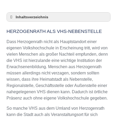
Inhaltsverzeichnis
Herzogenrath als VHS-Nebenstelle
HERZOGENRATH ALS VHS-NEBENSTELLE
Checkliste: So zeigt die VHS in Herzogenrath
Präsenz
Dass Herzogenrath nicht als Hauptstandort einer
3 Tipps für Interessierte aus Herzogenrath an
eigenen Volkshochschule in Erscheinung tritt, wird von
VHS-Kursen
vielen Menschen als großer Nachteil empfunden, denn
VHS Herzogenrath Kurse und Umgebung
die VHS ist hierzulande eine wichtige Institution der
VHS Herzogenrath – Öffnungszeiten und
Erwachsenenbildung. Menschen aus Herzogenrath
Telefonnummer
müssen allerdings nicht verzagen, sondern sollten
Online-Kurse – Alternative Angebote zu einem
wissen, dass ihre Heimatstadt als Nebenstelle,
Kurs an der VHS
Regionalstelle, Geschäftsstelle oder Außenstelle einer
Top-Kurse an der Abendschule Herzogenrath
nahegelegenen VHS dienen kann. Dadurch ist örtliche
Weiterbildung in Herzogenrath
Präsenz auch ohne eigene Volkshochschule gegeben.
VHS Herzogenrath Programm 2025 / 2026
So manche VHS aus dem Umland von Herzogenrath
kann die Stadt auch als Veranstaltungsort für sich