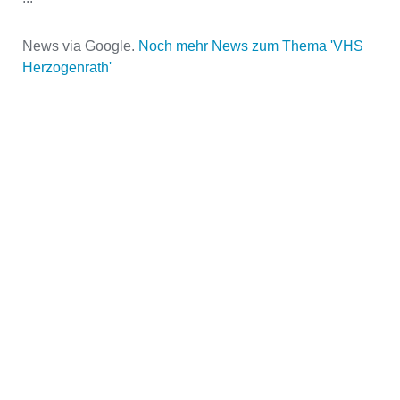
News via Google.
Noch mehr News zum Thema 'VHS
Name der Volkshochschule
*
Herzogenrath'
Adresse
*
Kontaktmöglichkeiten
Telefonnummer