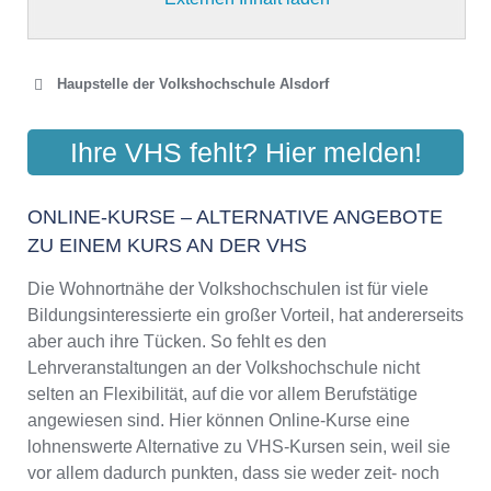
Haupstelle der Volkshochschule Alsdorf
VHS-ZWECKVERBAND
Ihre VHS fehlt? Hier melden!
NORDKREIS AACHEN
Übacher Weg 36, 52477 Alsdorf
ONLINE-KURSE – ALTERNATIVE ANGEBOTE
Aktualisiert: August 2021
ZU EINEM KURS AN DER VHS
Die Wohnortnähe der Volkshochschulen ist für viele
Bildungsinteressierte ein großer Vorteil, hat andererseits
aber auch ihre Tücken. So fehlt es den
Lehrveranstaltungen an der Volkshochschule nicht
selten an Flexibilität, auf die vor allem Berufstätige
angewiesen sind. Hier können Online-Kurse eine
lohnenswerte Alternative zu VHS-Kursen sein, weil sie
vor allem dadurch punkten, dass sie weder zeit- noch