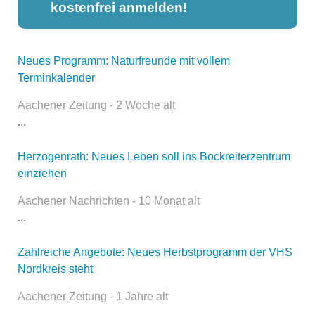
kostenfrei anmelden!
Neues Programm: Naturfreunde mit vollem
Dieser Teil dient lediglich zur
Terminkalender
Kontaktaufnahme und ist nicht
öffentlich sichtbar.
Aachener Zeitung - 2 Woche alt
...
Herzogenrath: Neues Leben soll ins Bockreiterzentrum
Name
*
einziehen
Aachener Nachrichten - 10 Monat alt
...
E-Mail
*
Zahlreiche Angebote: Neues Herbstprogramm der VHS
Nordkreis steht
Aachener Zeitung - 1 Jahre alt
...