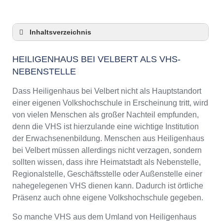
Inhaltsverzeichnis
Heiligenhaus bei Velbert als VHS-Nebenstelle
HEILIGENHAUS BEI VELBERT ALS VHS-
Checkliste: So zeigt die VHS in Heiligenhaus
NEBENSTELLE
bei Velbert Präsenz
3 Tipps für Interessierte aus Heiligenhaus bei
Dass Heiligenhaus bei Velbert nicht als Hauptstandort
Velbert an VHS-Kursen
einer eigenen Volkshochschule in Erscheinung tritt, wird
VHS Heiligenhaus bei Velbert Kurse und
von vielen Menschen als großer Nachteil empfunden,
Umgebung
denn die VHS ist hierzulande eine wichtige Institution
VHS Heiligenhaus bei Velbert –
der Erwachsenenbildung. Menschen aus Heiligenhaus
Öffnungszeiten und Telefonnummer
bei Velbert müssen allerdings nicht verzagen, sondern
Online-Kurse – Alternative Angebote zu einem
sollten wissen, dass ihre Heimatstadt als Nebenstelle,
Kurs an der VHS
Regionalstelle, Geschäftsstelle oder Außenstelle einer
Top-Kurse an der Abendschule Heiligenhaus
nahegelegenen VHS dienen kann. Dadurch ist örtliche
bei Velbert
Präsenz auch ohne eigene Volkshochschule gegeben.
Weiterbildung in Heiligenhaus bei Velbert
So manche VHS aus dem Umland von Heiligenhaus
VHS Heiligenhaus bei Velbert Programm 2025