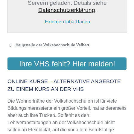
Servern geladen. Details siehe
Datenschutzerklärung
.
Externen Inhalt laden
Haupstelle der Volkshochschule Velbert
VHS-ZWECKVERBAND
Ihre VHS fehlt? Hier melden!
VELBERT - HEILIGENHAUS
Nedderstr. 50, 42549 Velbert
ONLINE-KURSE – ALTERNATIVE ANGEBOTE
Aktualisiert: August 2021
ZU EINEM KURS AN DER VHS
Die Wohnortnähe der Volkshochschulen ist für viele
Bildungsinteressierte ein großer Vorteil, hat andererseits
aber auch ihre Tücken. So fehlt es den
Lehrveranstaltungen an der Volkshochschule nicht
selten an Flexibilität, auf die vor allem Berufstätige