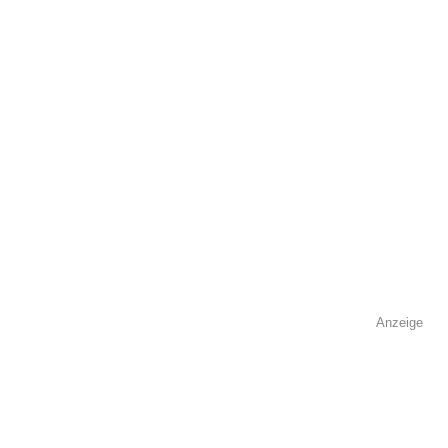
Kontaktmöglichkeiten
Telefonnummer
Anzeige
Faxnummer
E-Mail-Adresse