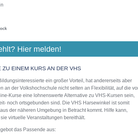
in
rock
 HARSEWINKEL - SCHLOSS HOLTE-S
ehlt? Hier melden!
KENBROCK
 33758 Schloß Holte-Stukenbrock
Aktualisiert: August 2021
 ZU EINEM KURS AN DER VHS
ldungsinteressierte ein großer Vorteil, hat andererseits aber
 an der Volkshochschule nicht selten an Flexibilität, auf die vo
line-Kurse eine lohnenswerte Alternative zu VHS-Kursen sein,
zeit- noch ortsgebunden sind. Die VHS Harsewinkel ist somit
n aus der näheren Umgebung in Betracht kommt. Hilfe kann,
e virtuelle Veranstaltungen bereithält.
ngebot das Passende aus: