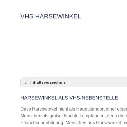
VHS HARSEWINKEL
Inhaltsverzeichnis
Harsewinkel als VHS-Nebenstelle
HARSEWINKEL ALS VHS-NEBENSTELLE
Checkliste: So zeigt die VHS in Harsewinkel
3 Tipps für Interessierte aus Harsewinkel an
Dass Harsewinkel nicht als Hauptstandort einer eigen
VHS Harsewinkel Kurse und Umgebung
Menschen als großer Nachteil empfunden, denn die VH
Erwachsenenbildung. Menschen aus Harsewinkel müss
VHS Harsewinkel – Öffnungszeiten und Tel