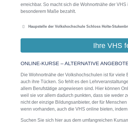
erreichbar. So macht sich die Wohnortnähe der VHS 
besonderem Maße bezahlt.
Haupstelle der Volkshochschule Schloss Holte-Stukenb
VOLKSHOCHSCHULE VERL -
Ihre VHS f
TU
Kirchstr. 2,
ONLINE-KURSE – ALTERNATIVE ANGEBOTE
Die Wohnortnähe der Volkshochschulen ist für viele Bi
auch ihre Tücken. So fehlt es den Lehrveranstaltungen
allem Berufstätige angewiesen sind. Hier können On
weil sie vor allem dadurch punkten, dass sie weder 
nicht der einzige Bildungsanbieter, der für Mensche
wenn vorhanden, auch die VHS online bieten, indem si
Suchen Sie sich hier aus dem umfangreichen Kursa