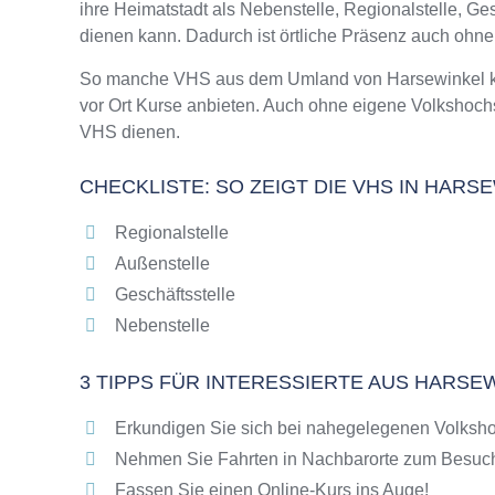
ihre Heimatstadt als Nebenstelle, Regionalstelle, G
Online-Kurse – Alternative Angebote zu eine
dienen kann. Dadurch ist örtliche Präsenz auch ohn
Top-Kurse an der Abendschule Harsewinkel
Weiterbildung in Harsewinkel
So manche VHS aus dem Umland von Harsewinkel kann
vor Ort Kurse anbieten. Auch ohne eigene Volkshoch
VHS Harsewinkel Programm 2025 / 2026
VHS dienen.
CHECKLISTE: SO ZEIGT DIE VHS IN HARS
Regionalstelle
Außenstelle
Geschäftsstelle
Nebenstelle
3 TIPPS FÜR INTERESSIERTE AUS HARSE
Erkundigen Sie sich bei nahegelegenen Volksho
Nehmen Sie Fahrten in Nachbarorte zum Besuch
Fassen Sie einen Online-Kurs ins Auge!