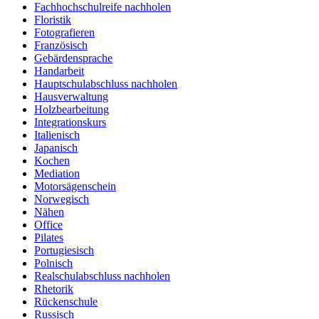
Fachhochschulreife nachholen
Floristik
Fotografieren
Französisch
Gebärdensprache
Handarbeit
Hauptschulabschluss nachholen
Hausverwaltung
Holzbearbeitung
Integrationskurs
Italienisch
Japanisch
Kochen
Mediation
Motorsägenschein
Norwegisch
Nähen
Office
Pilates
Portugiesisch
Polnisch
Realschulabschluss nachholen
Rhetorik
Rückenschule
Russisch