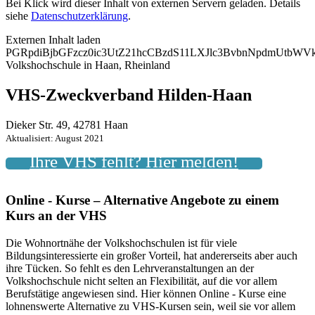
Bei Klick wird dieser Inhalt von externen Servern geladen. Details
siehe
Datenschutzerklärung
.
Externen Inhalt laden
PGRpdiBjbGFzcz0ic3UtZ21hcCBzdS11LXJlc3BvbnNpdmUtbW
Volkshochschule in Haan, Rheinland
VHS-Zweckverband Hilden-Haan
Dieker Str. 49, 42781 Haan
Aktualisiert: August 2021
Ihre VHS fehlt? Hier melden!
Online - Kurse – Alternative Angebote zu einem
Kurs an der VHS
Die Wohnortnähe der Volkshochschulen ist für viele
Bildungsinteressierte ein großer Vorteil, hat andererseits aber auch
ihre Tücken. So fehlt es den Lehrveranstaltungen an der
Volkshochschule nicht selten an Flexibilität, auf die vor allem
Berufstätige angewiesen sind. Hier können Online - Kurse eine
lohnenswerte Alternative zu VHS-Kursen sein, weil sie vor allem