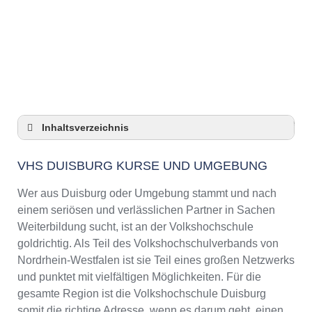
Anzeige
Inhaltsverzeichnis
VHS Duisburg Kurse und Umgebung
VHS DUISBURG KURSE UND UMGEBUNG
VHS Duisburg – Öffnungszeiten und
Telefonnummer
Wer aus Duisburg oder Umgebung stammt und nach
Top-Kurse an der Abendschule Duisburg
einem seriösen und verlässlichen Partner in Sachen
Online-Kurse – Alternative Angebote zu einem
Weiterbildung sucht, ist an der Volkshochschule
Kurs an der VHS
goldrichtig. Als Teil des Volkshochschulverbands von
Top-Kurse an der Abendschule Duisburg
Nordrhein-Westfalen ist sie Teil eines großen Netzwerks
Weiterbildung in Duisburg
und punktet mit vielfältigen Möglichkeiten. Für die
gesamte Region ist die Volkshochschule Duisburg
VHS Duisburg Programm 2025 / 2026
somit die richtige Adresse, wenn es darum geht, einen