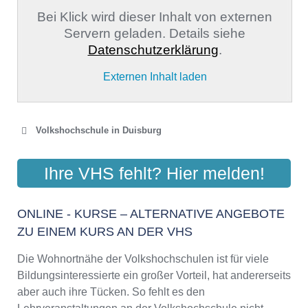
Bei Klick wird dieser Inhalt von externen
Servern geladen. Details siehe
Datenschutzerklärung
.
Externen Inhalt laden
Volkshochschule in Duisburg
VOLKSHOCHSCHULE DER
Ihre VHS fehlt? Hier melden!
STADT DUISBURG
Königstr. 47, 47049 Duisburg
ONLINE - KURSE – ALTERNATIVE ANGEBOTE
Aktualisiert: August 2021
ZU EINEM KURS AN DER VHS
Die Wohnortnähe der Volkshochschulen ist für viele
Bildungsinteressierte ein großer Vorteil, hat andererseits
aber auch ihre Tücken. So fehlt es den