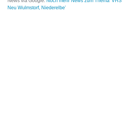
News via Google.
Noch mehr News zum Thema 'VHS
Name
*
Neu Wulmstorf, Niederelbe'
E-Mail
*
Name der Volkshochschule
*
Adresse
*