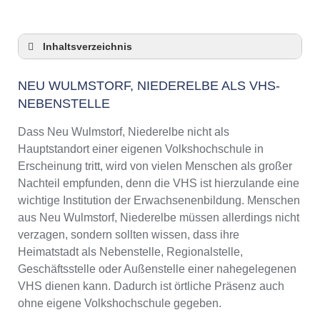
Inhaltsverzeichnis
Neu Wulmstorf, Niederelbe als VHS-
Nebenstelle
NEU WULMSTORF, NIEDERELBE ALS VHS-
NEBENSTELLE
Checkliste: So zeigt die VHS in Neu
Wulmstorf, Niederelbe Präsenz
Dass Neu Wulmstorf, Niederelbe nicht als
3 Tipps für Interessierte aus Neu Wulmstorf,
Hauptstandort einer eigenen Volkshochschule in
Niederelbe an VHS-Kursen
Erscheinung tritt, wird von vielen Menschen als großer
VHS Neu Wulmstorf, Niederelbe Kurse und
Nachteil empfunden, denn die VHS ist hierzulande eine
Umgebung
wichtige Institution der Erwachsenenbildung. Menschen
VHS Neu Wulmstorf, Niederelbe –
aus Neu Wulmstorf, Niederelbe müssen allerdings nicht
Öffnungszeiten und Telefonnummer
verzagen, sondern sollten wissen, dass ihre
Online-Kurse – Alternative Angebote zu einem
Heimatstadt als Nebenstelle, Regionalstelle,
Kurs an der VHS
Geschäftsstelle oder Außenstelle einer nahegelegenen
Top-Kurse an der Abendschule Neu
VHS dienen kann. Dadurch ist örtliche Präsenz auch
Wulmstorf, Niederelbe
ohne eigene Volkshochschule gegeben.
Weiterbildung in Neu Wulmstorf, Niederelbe