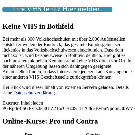
Ihre VHS fehlt? Hier melden!
Keine VHS in Bothfeld
Bei mehr als 800 Volkshochschulen mit über 2.800 Außenstellen
entsteht zuweilen der Eindruck, das gesamte Bundesgebiet sei
lückenlos in das Volkshochschulwesen eingebunden. Dass dem
nicht so ist, wird beispielsweise in Bothfeld deutlich. Hier gibt es
nach unserem aktuellen Kenntnisstand keine VHS direkt vor Ort. In
der näheren Umgebung lassen sich dahingegen geeignete
Anlaufstellen finden, sodass Interessierte jederzeit auf Kursangebote
einer anderen VHS Geschäftsstelle zurückgreifen können.
Bei Klick wird dieser Inhalt von externen Servern geladen. Details
siehe
Datenschutzerklärung
.
Externen Inhalt laden
PGRpdiBjbGFzcz0ic3UtZ21hcCBzdS11LXJlc3BvbnNpdmUtbW
Online-Kurse: Pro und Contra
Pro
Contra