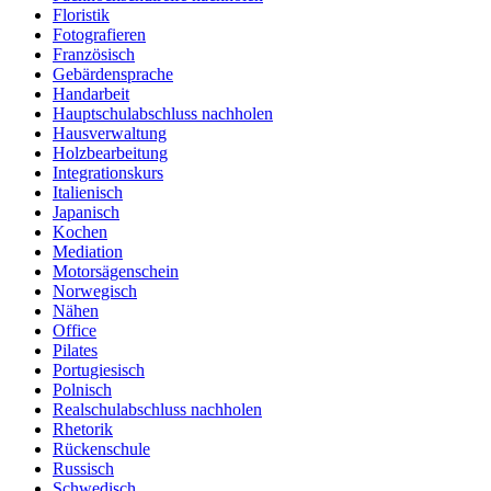
Floristik
Fotografieren
Französisch
Gebärdensprache
Handarbeit
Hauptschulabschluss nachholen
Hausverwaltung
Holzbearbeitung
Integrationskurs
Italienisch
Japanisch
Kochen
Mediation
Motorsägenschein
Norwegisch
Nähen
Office
Pilates
Portugiesisch
Polnisch
Realschulabschluss nachholen
Rhetorik
Rückenschule
Russisch
Schwedisch