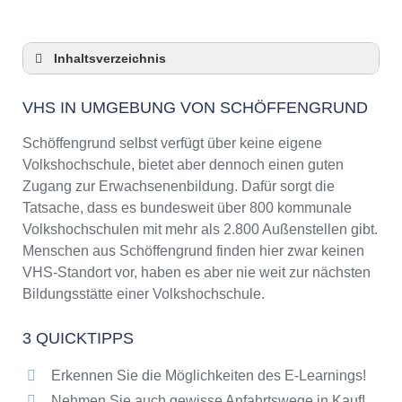
Inhaltsverzeichnis
VHS in Umgebung von Schöffengrund
VHS IN UMGEBUNG VON SCHÖFFENGRUND
3 Quicktipps
Checkliste: VHS-Kurse rund um
Schöffengrund selbst verfügt über keine eigene
Schöffengrund finden
Volkshochschule, bietet aber dennoch einen guten
Keine VHS in Schöffengrund
Zugang zur Erwachsenenbildung. Dafür sorgt die
Online-Kurse: Pro und Contra
Tatsache, dass es bundesweit über 800 kommunale
Volkshochschulen mit mehr als 2.800 Außenstellen gibt.
Online-Kurse als alternative Angebote zu
VHS-Kursen
Menschen aus Schöffengrund finden hier zwar keinen
VHS-Standort vor, haben es aber nie weit zur nächsten
Die VHS als Inbegriff der Erwachsenenbildung
Bildungsstätte einer Volkshochschule.
Das bundesweite Netzwerk der
Volkshochschulen
3 QUICKTIPPS
Abendschulen rund um Schöffengrund
Checkliste: So erkennen Sie gute
Erkennen Sie die Möglichkeiten des E-Learnings!
Bildungsangebote der VHS
Nehmen Sie auch gewisse Anfahrtswege in Kauf!