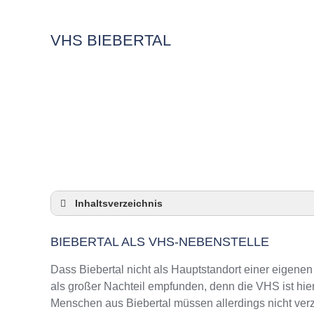
VHS BIEBERTAL
Inhaltsverzeichnis
Biebertal als VHS-Nebenstelle
BIEBERTAL ALS VHS-NEBENSTELLE
Checkliste: So zeigt die VHS in Biebertal Pr
3 Tipps für Interessierte aus Biebertal an VH
Dass Biebertal nicht als Hauptstandort einer eigenen
VHS Biebertal Kurse und Umgebung
als großer Nachteil empfunden, denn die VHS ist hie
Menschen aus Biebertal müssen allerdings nicht verz
VHS Biebertal – Öffnungszeiten und Telefo