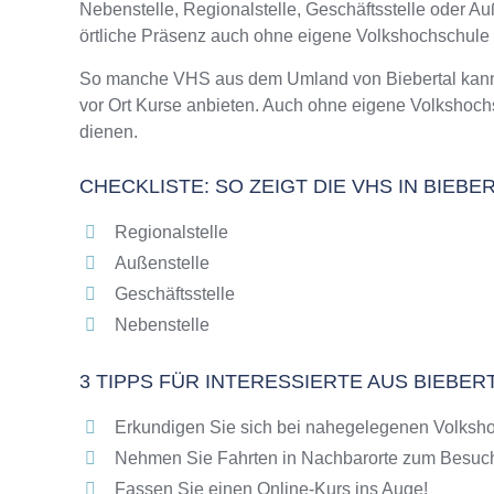
Nebenstelle, Regionalstelle, Geschäftsstelle oder 
Online-Kurse – Alternative Angebote zu eine
örtliche Präsenz auch ohne eigene Volkshochschule
Top-Kurse an der Abendschule Biebertal
Weiterbildung in Biebertal
So manche VHS aus dem Umland von Biebertal kann di
vor Ort Kurse anbieten. Auch ohne eigene Volkshoch
VHS Biebertal Programm 2025 / 2026
dienen.
CHECKLISTE: SO ZEIGT DIE VHS IN BIEB
Regionalstelle
Außenstelle
Geschäftsstelle
Nebenstelle
3 TIPPS FÜR INTERESSIERTE AUS BIEBER
Erkundigen Sie sich bei nahegelegenen Volksho
Nehmen Sie Fahrten in Nachbarorte zum Besuch
Fassen Sie einen Online-Kurs ins Auge!