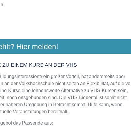
in
ULE LANDKREIS GIESSEN
ehlt? Hier melden!
uzweg 33, 35423 Lich
Aktualisiert: August 2021
 ZU EINEM KURS AN DER VHS
ldungsinteressierte ein großer Vorteil, hat andererseits aber
 an der Volkshochschule nicht selten an Flexibilität, auf die vo
line-Kurse eine lohnenswerte Alternative zu VHS-Kursen sein,
eit- noch ortsgebunden sind. Die VHS Biebertal ist somit nicht
 der näheren Umgebung in Betracht kommt. Hilfe kann, wenn
uelle Veranstaltungen bereithält.
ngebot das Passende aus: