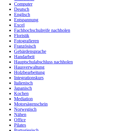
Computer
Deutsch
Englisch
Entspannung
Excel
Fachhochschulreife nachholen
Floristik
Fotografieren
Französisch
Gebärdensprache
Handarbeit
Hauptschulabschluss nachholen
Hausverwaltung
Holzbearbeitung
Integrationskurs
Italienisch
Japanisch
Kochen
Mediation
Motorsägenschein
Norwegisch
Nähen
Office
Pilates
Portugiesisch