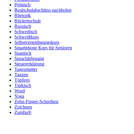
Polnisch
Realschulabschluss nachholen
Rhetorik
Rückenschule
Russisch
Schwedisch
Schweißkurs
Selbstverteidigungskurs
Smartphone Kurs für Senioren
Spanisch
Sprachlehrgang
Steuererklärung
Tagesmutter
Tanzen
Töpfern
Türkisch
Word
Yoga
Zehn-Finger-Schreiben
Zeichnen
Zumba®