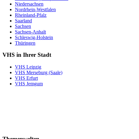
Niedersachsen
Nordrhein-Westfalen
Rheinland-Pfalz
Saarland
Sachsen
Sachsen-Anhalt
Schleswig-Holstein
Thüringen
VHS in Ihrer Stadt
VHS Leipzig
VHS Merseburg (Saale)
VHS Erfurt
VHS Jemgum
Themenwelten