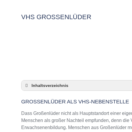
VHS GROSSENLÜDER
Inhaltsverzeichnis
Großenlüder als VHS-Nebenstelle
GROSSENLÜDER ALS VHS-NEBENSTELLE
Checkliste: So zeigt die VHS in Großenlüder
3 Tipps für Interessierte aus Großenlüder an
Dass Großenlüder nicht als Hauptstandort einer eigen
VHS Großenlüder Kurse und Umgebung
Menschen als großer Nachteil empfunden, denn die VH
Erwachsenenbildung. Menschen aus Großenlüder müss
VHS Großenlüder – Öffnungszeiten und Tel