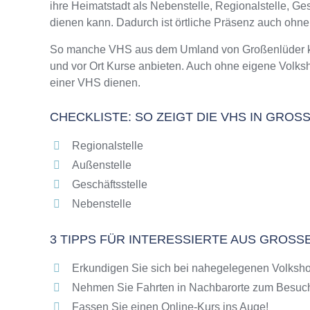
ihre Heimatstadt als Nebenstelle, Regionalstelle, G
Online-Kurse – Alternative Angebote zu eine
dienen kann. Dadurch ist örtliche Präsenz auch ohn
Top-Kurse an der Abendschule Großenlüder
Weiterbildung in Großenlüder
So manche VHS aus dem Umland von Großenlüder kann
und vor Ort Kurse anbieten. Auch ohne eigene Volk
VHS Großenlüder Programm 2025 / 2026
einer VHS dienen.
CHECKLISTE: SO ZEIGT DIE VHS IN GROS
Regionalstelle
Außenstelle
Geschäftsstelle
Nebenstelle
3 TIPPS FÜR INTERESSIERTE AUS GROSS
Erkundigen Sie sich bei nahegelegenen Volksho
Nehmen Sie Fahrten in Nachbarorte zum Besuch
Fassen Sie einen Online-Kurs ins Auge!