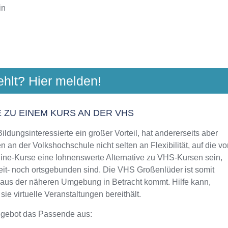
in
ULE DER STADT FULDA
ehlt? Hier melden!
eilig Kreuz 1, 36037 Fulda
Aktualisiert: August 2021
 ZU EINEM KURS AN DER VHS
ldungsinteressierte ein großer Vorteil, hat andererseits aber
ULE LANDKREIS FULDA
 an der Volkshochschule nicht selten an Flexibilität, auf die vo
thstr. 15, 36037 Fulda
line-Kurse eine lohnenswerte Alternative zu VHS-Kursen sein,
Aktualisiert: August 2021
zeit- noch ortsgebunden sind. Die VHS Großenlüder ist somit
n aus der näheren Umgebung in Betracht kommt. Hilfe kann,
e virtuelle Veranstaltungen bereithält.
ngebot das Passende aus: