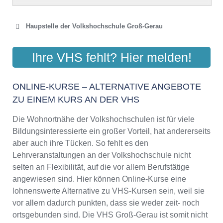
Haupstelle der Volkshochschule Groß-Gerau
KREISVOLKSHOCHSCHULE
Ihre VHS fehlt? Hier melden!
GROSS-GERAU
Hauptstraße 1, Schloss Dornberg, 64521 Groß-Gerau
ONLINE-KURSE – ALTERNATIVE ANGEBOTE
Aktualisiert: August 2021
ZU EINEM KURS AN DER VHS
Die Wohnortnähe der Volkshochschulen ist für viele
Bildungsinteressierte ein großer Vorteil, hat andererseits
aber auch ihre Tücken. So fehlt es den
Lehrveranstaltungen an der Volkshochschule nicht
selten an Flexibilität, auf die vor allem Berufstätige
angewiesen sind. Hier können Online-Kurse eine
lohnenswerte Alternative zu VHS-Kursen sein, weil sie
vor allem dadurch punkten, dass sie weder zeit- noch
ortsgebunden sind. Die VHS Groß-Gerau ist somit nicht