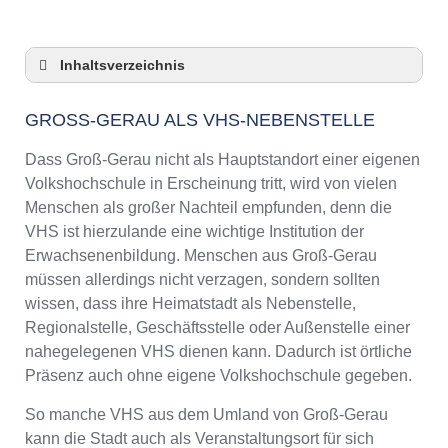
Inhaltsverzeichnis
Groß-Gerau als VHS-Nebenstelle
GROSS-GERAU ALS VHS-NEBENSTELLE
Checkliste: So zeigt die VHS in Groß-Gerau
Präsenz
Dass Groß-Gerau nicht als Hauptstandort einer eigenen
3 Tipps für Interessierte aus Groß-Gerau an
Volkshochschule in Erscheinung tritt, wird von vielen
VHS-Kursen
Menschen als großer Nachteil empfunden, denn die
VHS Groß-Gerau Kurse und Umgebung
VHS ist hierzulande eine wichtige Institution der
VHS Groß-Gerau – Öffnungszeiten und
Erwachsenenbildung. Menschen aus Groß-Gerau
Telefonnummer
müssen allerdings nicht verzagen, sondern sollten
Online-Kurse – Alternative Angebote zu einem
wissen, dass ihre Heimatstadt als Nebenstelle,
Kurs an der VHS
Regionalstelle, Geschäftsstelle oder Außenstelle einer
Top-Kurse an der Abendschule Groß-Gerau
nahegelegenen VHS dienen kann. Dadurch ist örtliche
Weiterbildung in Groß-Gerau
Präsenz auch ohne eigene Volkshochschule gegeben.
VHS Groß-Gerau Programm 2025 / 2026
So manche VHS aus dem Umland von Groß-Gerau
kann die Stadt auch als Veranstaltungsort für sich