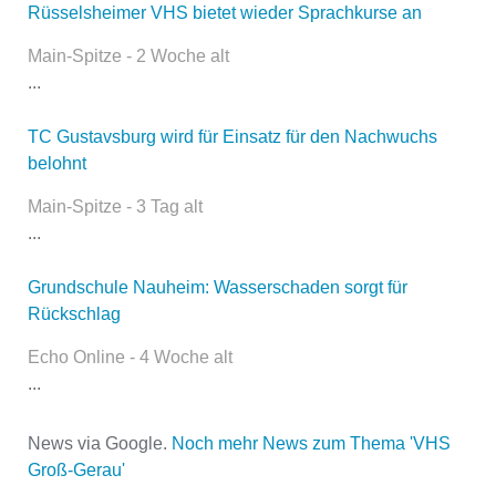
Rüsselsheimer VHS bietet wieder Sprachkurse an
Dieser Teil dient lediglich zur
Kontaktaufnahme und ist nicht
Main-Spitze - 2 Woche alt
öffentlich sichtbar.
...
TC Gustavsburg wird für Einsatz für den Nachwuchs
belohnt
Name
*
Main-Spitze - 3 Tag alt
...
E-Mail
*
Grundschule Nauheim: Wasserschaden sorgt für
Rückschlag
Echo Online - 4 Woche alt
...
News via Google.
Noch mehr News zum Thema 'VHS
Groß-Gerau'
Name der Volkshochschule
*