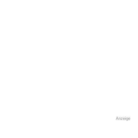
öffentlich sichtbar.
Name
*
E-Mail
*
Name der Volkshochschule
*
Anzeige