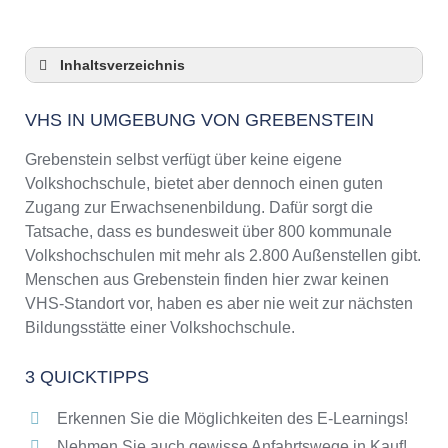
Inhaltsverzeichnis
VHS in Umgebung von Grebenstein
VHS IN UMGEBUNG VON GREBENSTEIN
3 Quicktipps
Checkliste: VHS-Kurse rund um Grebenstein
Grebenstein selbst verfügt über keine eigene
finden
Volkshochschule, bietet aber dennoch einen guten
Keine VHS in Grebenstein
Zugang zur Erwachsenenbildung. Dafür sorgt die
Online-Kurse: Pro und Contra
Tatsache, dass es bundesweit über 800 kommunale
Volkshochschulen mit mehr als 2.800 Außenstellen gibt.
Online-Kurse als alternative Angebote zu
VHS-Kursen
Menschen aus Grebenstein finden hier zwar keinen
VHS-Standort vor, haben es aber nie weit zur nächsten
Die VHS als Inbegriff der Erwachsenenbildung
Bildungsstätte einer Volkshochschule.
Das bundesweite Netzwerk der
Volkshochschulen
3 QUICKTIPPS
Abendschulen rund um Grebenstein
Checkliste: So erkennen Sie gute
Erkennen Sie die Möglichkeiten des E-Learnings!
Bildungsangebote der VHS
Nehmen Sie auch gewisse Anfahrtswege in Kauf!