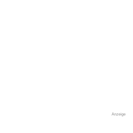
öffentlich sichtbar.
Name
*
E-Mail
*
Name der Volkshochschule
*
Anzeige