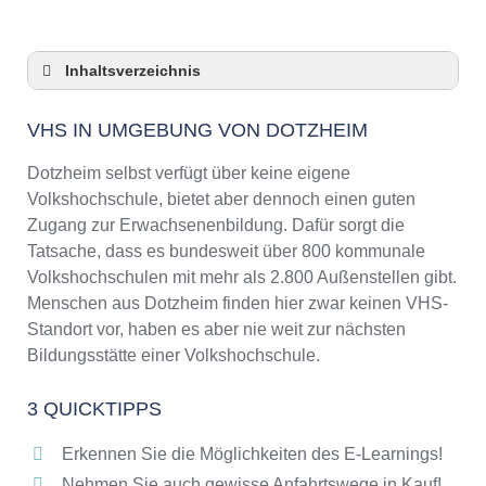
Inhaltsverzeichnis
VHS in Umgebung von Dotzheim
VHS IN UMGEBUNG VON DOTZHEIM
3 Quicktipps
Checkliste: VHS-Kurse rund um Dotzheim
Dotzheim selbst verfügt über keine eigene
finden
Volkshochschule, bietet aber dennoch einen guten
Keine VHS in Dotzheim
Zugang zur Erwachsenenbildung. Dafür sorgt die
Online-Kurse: Pro und Contra
Tatsache, dass es bundesweit über 800 kommunale
Volkshochschulen mit mehr als 2.800 Außenstellen gibt.
Online-Kurse als alternative Angebote zu
VHS-Kursen
Menschen aus Dotzheim finden hier zwar keinen VHS-
Standort vor, haben es aber nie weit zur nächsten
Die VHS als Inbegriff der Erwachsenenbildung
Bildungsstätte einer Volkshochschule.
Das bundesweite Netzwerk der
Volkshochschulen
3 QUICKTIPPS
Abendschulen rund um Dotzheim
Checkliste: So erkennen Sie gute
Erkennen Sie die Möglichkeiten des E-Learnings!
Bildungsangebote der VHS
Nehmen Sie auch gewisse Anfahrtswege in Kauf!