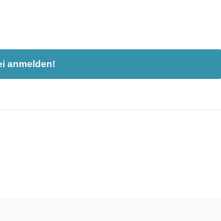
ei anmelden!
nahme und ist nicht öffentlich sichtbar.