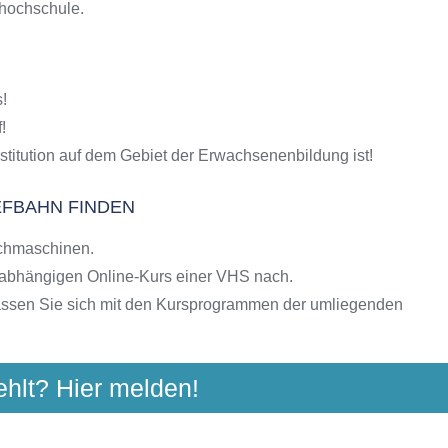
shochschule.
S-Kursen
g
hulen
!
ngebote der VHS
!
stitution auf dem Gebiet der Erwachsenenbildung ist!
EFBAHN FINDEN
chmaschinen.
nabhängigen Online-Kurs einer VHS nach.
assen Sie sich mit den Kursprogrammen der umliegenden
ehlt? Hier melden!