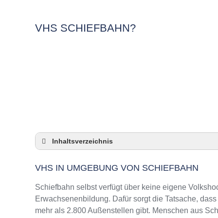
VHS SCHIEFBAHN?
Inhaltsverzeichnis
VHS in Umgebung von Schiefbahn
VHS IN UMGEBUNG VON SCHIEFBAHN
3 Quicktipps
Checkliste: VHS-Kurse rund um Schiefbahn f
Schiefbahn selbst verfügt über keine eigene Volksho
Keine VHS in Schiefbahn
Erwachsenenbildung. Dafür sorgt die Tatsache, das
mehr als 2.800 Außenstellen gibt. Menschen aus Sch
Online-Kurse: Pro und Contra