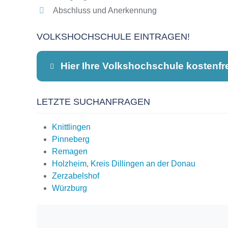
Abschluss und Anerkennung
VOLKSHOCHSCHULE EINTRAGEN!
Hier Ihre Volkshochschule kostenfr
LETZTE SUCHANFRAGEN
Dieser Teil dient lediglich zur Kontaktauf
Knittlingen
Pinneberg
Remagen
Name
*
Holzheim, Kreis Dillingen an der Donau
Zerzabelshof
Würzburg
E-Mail
*