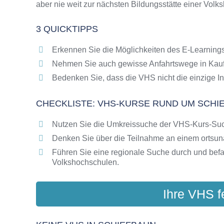
aber nie weit zur nächsten Bildungsstätte einer Volk
Online-Kurse als alternative Angebote zu VH
Die VHS als Inbegriff der Erwachsenenbildun
3 QUICKTIPPS
Das bundesweite Netzwerk der Volkshochsc
Abendschulen rund um Schiefbahn
Erkennen Sie die Möglichkeiten des E-Learnings
Checkliste: So erkennen Sie gute Bildungsa
Nehmen Sie auch gewisse Anfahrtswege in Kauf
Bedenken Sie, dass die VHS nicht die einzige In
CHECKLISTE: VHS-KURSE RUND UM SCHI
Nutzen Sie die Umkreissuche der VHS-Kurs-Su
Denken Sie über die Teilnahme an einem ortsu
Führen Sie eine regionale Suche durch und bef
Volkshochschulen.
Ihre VHS f