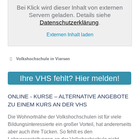
Bei Klick wird dieser Inhalt von externen
Servern geladen. Details siehe
Datenschutzerklärung
.
Externen Inhalt laden
Volkshochschule in Viersen
KREISVOLKSHOCHSCHULE
Ihre VHS fehlt? Hier melden!
VIERSEN
Willy-Brandt-Ring 40, 41747 Viersen
ONLINE - KURSE – ALTERNATIVE ANGEBOTE
Aktualisiert: August 2021
ZU EINEM KURS AN DER VHS
Die Wohnortnähe der Volkshochschulen ist für viele
Bildungsinteressierte ein großer Vorteil, hat andererseits
aber auch ihre Tücken. So fehlt es den