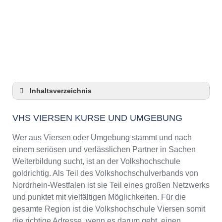
Anzeige
Inhaltsverzeichnis
VHS Viersen Kurse und Umgebung
VHS VIERSEN KURSE UND UMGEBUNG
VHS Viersen – Öffnungszeiten und
Telefonnummer
Wer aus Viersen oder Umgebung stammt und nach
Top-Kurse an der Abendschule Viersen
einem seriösen und verlässlichen Partner in Sachen
Online-Kurse – Alternative Angebote zu einem
Weiterbildung sucht, ist an der Volkshochschule
Kurs an der VHS
goldrichtig. Als Teil des Volkshochschulverbands von
Top-Kurse an der Abendschule Viersen
Nordrhein-Westfalen ist sie Teil eines großen Netzwerks
Weiterbildung in Viersen
und punktet mit vielfältigen Möglichkeiten. Für die
gesamte Region ist die Volkshochschule Viersen somit
VHS Viersen Programm 2025 / 2026
die richtige Adresse, wenn es darum geht, einen