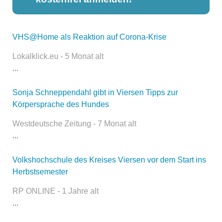
VHS@Home als Reaktion auf Corona-Krise
Dieser Teil dient lediglich zur
Kontaktaufnahme und ist nicht
Lokalklick.eu - 5 Monat alt
öffentlich sichtbar.
...
Sonja Schneppendahl gibt in Viersen Tipps zur
Körpersprache des Hundes
Name
*
Westdeutsche Zeitung - 7 Monat alt
...
E-Mail
*
Volkshochschule des Kreises Viersen vor dem Start ins
Herbstsemester
RP ONLINE - 1 Jahre alt
...