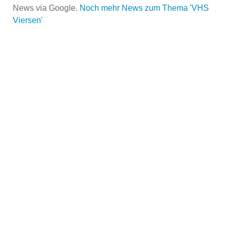
News via Google.
Noch mehr News zum Thema 'VHS
Viersen'
Name der Volkshochschule
*
Adresse
*
Kontaktmöglichkeiten
Telefonnummer