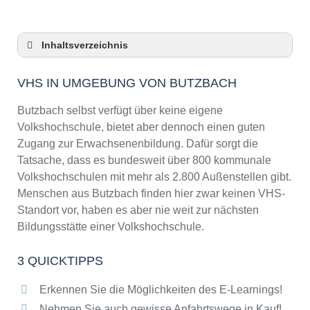
Inhaltsverzeichnis
VHS in Umgebung von Butzbach
VHS IN UMGEBUNG VON BUTZBACH
3 Quicktipps
Checkliste: VHS-Kurse rund um Butzbach
Butzbach selbst verfügt über keine eigene
finden
Volkshochschule, bietet aber dennoch einen guten
Keine VHS in Butzbach
Zugang zur Erwachsenenbildung. Dafür sorgt die
Online-Kurse: Pro und Contra
Tatsache, dass es bundesweit über 800 kommunale
Volkshochschulen mit mehr als 2.800 Außenstellen gibt.
Online-Kurse als alternative Angebote zu
VHS-Kursen
Menschen aus Butzbach finden hier zwar keinen VHS-
Standort vor, haben es aber nie weit zur nächsten
Die VHS als Inbegriff der Erwachsenenbildung
Bildungsstätte einer Volkshochschule.
Das bundesweite Netzwerk der
Volkshochschulen
3 QUICKTIPPS
Abendschulen rund um Butzbach
Checkliste: So erkennen Sie gute
Erkennen Sie die Möglichkeiten des E-Learnings!
Bildungsangebote der VHS
Nehmen Sie auch gewisse Anfahrtswege in Kauf!