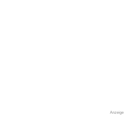
öffentlich sichtbar.
Name
*
E-Mail
*
Name der Volkshochschule
*
Anzeige