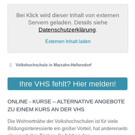
Bei Klick wird dieser Inhalt von externen
Servern geladen. Details siehe
Datenschutzerklärung
.
Externen Inhalt laden
Volkshochschule in Marzahn-Hellersdorf
VOLKSHOCHSCHULE
Ihre VHS fehlt? Hier melden!
MARZAHN-HELLERSDORF
Mark-Twain-Straße 27, 12627 Berlin
ONLINE - KURSE – ALTERNATIVE ANGEBOTE
Aktualisiert: August 2021
ZU EINEM KURS AN DER VHS
Die Wohnortnähe der Volkshochschulen ist für viele
Bildungsinteressierte ein großer Vorteil, hat andererseits