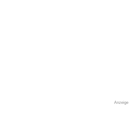
Kontaktmöglichkeiten
Telefonnummer
Faxnummer
Anzeige
E-Mail-Adresse