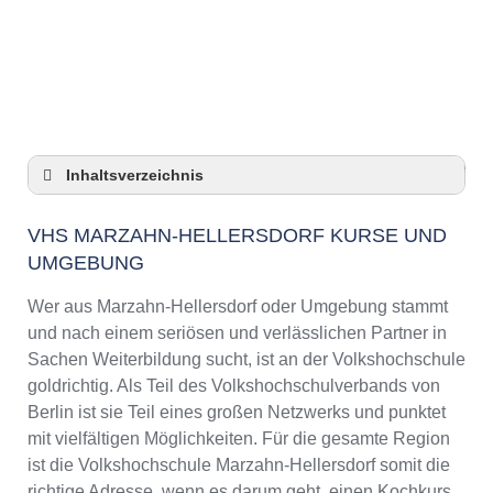
Anzeige
Inhaltsverzeichnis
VHS Marzahn-Hellersdorf Kurse und
Umgebung
VHS MARZAHN-HELLERSDORF KURSE UND
UMGEBUNG
VHS Marzahn-Hellersdorf – Öffnungszeiten
und Telefonnummer
Wer aus Marzahn-Hellersdorf oder Umgebung stammt
Top-Kurse an der Abendschule Marzahn-
und nach einem seriösen und verlässlichen Partner in
Hellersdorf
Sachen Weiterbildung sucht, ist an der Volkshochschule
Online-Kurse – Alternative Angebote zu einem
goldrichtig. Als Teil des Volkshochschulverbands von
Kurs an der VHS
Berlin ist sie Teil eines großen Netzwerks und punktet
Top-Kurse an der Abendschule Marzahn-
mit vielfältigen Möglichkeiten. Für die gesamte Region
Hellersdorf
ist die Volkshochschule Marzahn-Hellersdorf somit die
Weiterbildung in Marzahn-Hellersdorf
richtige Adresse, wenn es darum geht, einen Kochkurs,