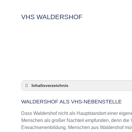
VHS WALDERSHOF
Inhaltsverzeichnis
Waldershof als VHS-Nebenstelle
WALDERSHOF ALS VHS-NEBENSTELLE
Checkliste: So zeigt die VHS in Waldershof 
3 Tipps für Interessierte aus Waldershof an 
Dass Waldershof nicht als Hauptstandort einer eigene
VHS Waldershof Kurse und Umgebung
Menschen als großer Nachteil empfunden, denn die VH
Erwachsenenbildung. Menschen aus Waldershof müsse
VHS Waldershof – Öffnungszeiten und Telef