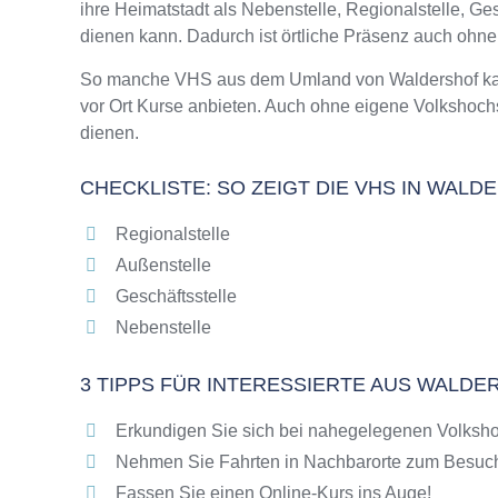
ihre Heimatstadt als Nebenstelle, Regionalstelle, G
Online-Kurse – Alternative Angebote zu eine
dienen kann. Dadurch ist örtliche Präsenz auch ohn
Top-Kurse an der Abendschule Waldershof
Weiterbildung in Waldershof
So manche VHS aus dem Umland von Waldershof kann 
vor Ort Kurse anbieten. Auch ohne eigene Volkshoch
VHS Waldershof Programm 2025 / 2026
dienen.
CHECKLISTE: SO ZEIGT DIE VHS IN WAL
Regionalstelle
Außenstelle
Geschäftsstelle
Nebenstelle
3 TIPPS FÜR INTERESSIERTE AUS WALD
Erkundigen Sie sich bei nahegelegenen Volksho
Nehmen Sie Fahrten in Nachbarorte zum Besuch
Fassen Sie einen Online-Kurs ins Auge!