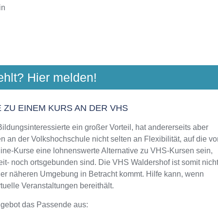
in
REIS TIRSCHENREUTH
ehlt? Hier melden!
traße 33, 95643 Tirschenreuth
Aktualisiert: August 2021
 ZU EINEM KURS AN DER VHS
ldungsinteressierte ein großer Vorteil, hat andererseits aber
 an der Volkshochschule nicht selten an Flexibilität, auf die vo
line-Kurse eine lohnenswerte Alternative zu VHS-Kursen sein,
eit- noch ortsgebunden sind. Die VHS Waldershof ist somit nich
 der näheren Umgebung in Betracht kommt. Hilfe kann, wenn
uelle Veranstaltungen bereithält.
ngebot das Passende aus: