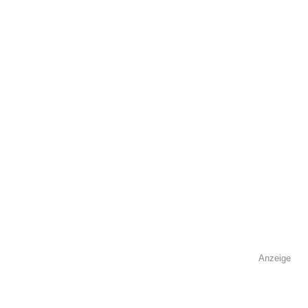
Adresse
*
Kontaktmöglichkeiten
Telefonnummer
Anzeige
Faxnummer