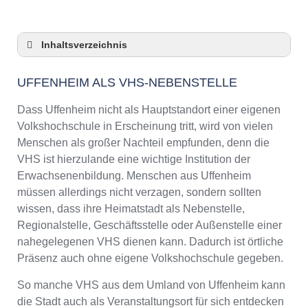
Inhaltsverzeichnis
Uffenheim als VHS-Nebenstelle
UFFENHEIM ALS VHS-NEBENSTELLE
Checkliste: So zeigt die VHS in Uffenheim
Präsenz
Dass Uffenheim nicht als Hauptstandort einer eigenen
3 Tipps für Interessierte aus Uffenheim an
Volkshochschule in Erscheinung tritt, wird von vielen
VHS-Kursen
Menschen als großer Nachteil empfunden, denn die
VHS Uffenheim Kurse und Umgebung
VHS ist hierzulande eine wichtige Institution der
VHS Uffenheim – Öffnungszeiten und
Erwachsenenbildung. Menschen aus Uffenheim
Telefonnummer
müssen allerdings nicht verzagen, sondern sollten
Online-Kurse – Alternative Angebote zu einem
wissen, dass ihre Heimatstadt als Nebenstelle,
Kurs an der VHS
Regionalstelle, Geschäftsstelle oder Außenstelle einer
Top-Kurse an der Abendschule Uffenheim
nahegelegenen VHS dienen kann. Dadurch ist örtliche
Weiterbildung in Uffenheim
Präsenz auch ohne eigene Volkshochschule gegeben.
VHS Uffenheim Programm 2025 / 2026
So manche VHS aus dem Umland von Uffenheim kann
die Stadt auch als Veranstaltungsort für sich entdecken