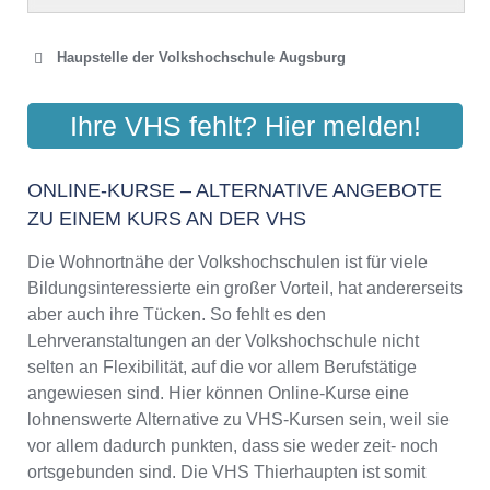
Haupstelle der Volkshochschule Augsburg
VOLKSHOCHSCHULE
Ihre VHS fehlt? Hier melden!
AUGSBURG STADT
Willy-Brandt-Platz 3a, 86153 Augsburg
ONLINE-KURSE – ALTERNATIVE ANGEBOTE
Aktualisiert: August 2021
ZU EINEM KURS AN DER VHS
Die Wohnortnähe der Volkshochschulen ist für viele
VOLKSHOCHSCHULE
Bildungsinteressierte ein großer Vorteil, hat andererseits
AUGSBURGER LAND E. V.
aber auch ihre Tücken. So fehlt es den
Lehrveranstaltungen an der Volkshochschule nicht
Holbeinstraße 12, 86150 Augsburg
selten an Flexibilität, auf die vor allem Berufstätige
Aktualisiert: August 2021
angewiesen sind. Hier können Online-Kurse eine
lohnenswerte Alternative zu VHS-Kursen sein, weil sie
vor allem dadurch punkten, dass sie weder zeit- noch
ortsgebunden sind. Die VHS Thierhaupten ist somit