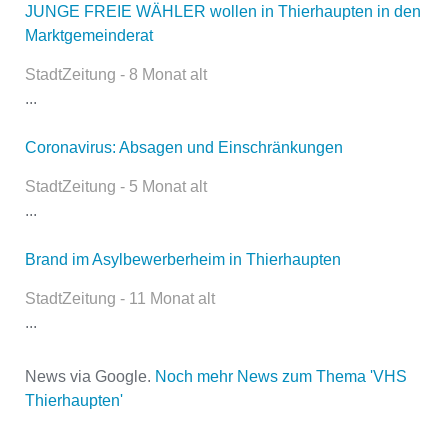
JUNGE FREIE WÄHLER wollen in Thierhaupten in den
Dieser Teil dient lediglich zur
Marktgemeinderat
Kontaktaufnahme und ist nicht
öffentlich sichtbar.
StadtZeitung - 8 Monat alt
...
Coronavirus: Absagen und Einschränkungen
Name
*
StadtZeitung - 5 Monat alt
...
E-Mail
*
Brand im Asylbewerberheim in Thierhaupten
StadtZeitung - 11 Monat alt
...
News via Google.
Noch mehr News zum Thema 'VHS
Thierhaupten'
Name der Volkshochschule
*