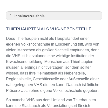
Inhaltsverzeichnis
Thierhaupten als VHS-Nebenstelle
THIERHAUPTEN ALS VHS-NEBENSTELLE
Checkliste: So zeigt die VHS in Thierhaupten
Präsenz
Dass Thierhaupten nicht als Hauptstandort einer
3 Tipps für Interessierte aus Thierhaupten an
eigenen Volkshochschule in Erscheinung tritt, wird von
VHS-Kursen
vielen Menschen als großer Nachteil empfunden, denn
VHS Thierhaupten Kurse und Umgebung
die VHS ist hierzulande eine wichtige Institution der
VHS Thierhaupten – Öffnungszeiten und
Erwachsenenbildung. Menschen aus Thierhaupten
Telefonnummer
müssen allerdings nicht verzagen, sondern sollten
Online-Kurse – Alternative Angebote zu einem
wissen, dass ihre Heimatstadt als Nebenstelle,
Kurs an der VHS
Regionalstelle, Geschäftsstelle oder Außenstelle einer
Top-Kurse an der Abendschule Thierhaupten
nahegelegenen VHS dienen kann. Dadurch ist örtliche
Weiterbildung in Thierhaupten
Präsenz auch ohne eigene Volkshochschule gegeben.
VHS Thierhaupten Programm 2025 / 2026
So manche VHS aus dem Umland von Thierhaupten
kann die Stadt auch als Veranstaltungsort für sich