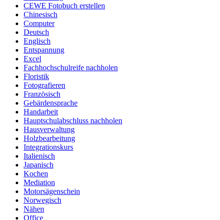
CEWE Fotobuch erstellen
Chinesisch
Computer
Deutsch
Englisch
Entspannung
Excel
Fachhochschulreife nachholen
Floristik
Fotografieren
Französisch
Gebärdensprache
Handarbeit
Hauptschulabschluss nachholen
Hausverwaltung
Holzbearbeitung
Integrationskurs
Italienisch
Japanisch
Kochen
Mediation
Motorsägenschein
Norwegisch
Nähen
Office