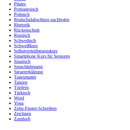
Pilates
Portugiesisch
Polnisch
Realschulabschluss nachholen
Rhetorik
Rückenschule
Russisch
Schwedisch
Schweißkurs
Selbstverteidigungskurs
Smartphone Kurs für Senioren
Spanisch
Sprachlehrgang
Steuererklärung
Tagesmutter
Tanzen
Töpfern
Türkisch
Word
Yoga
Zehn-Finger-Schreiben
Zeichnen
Zumba®