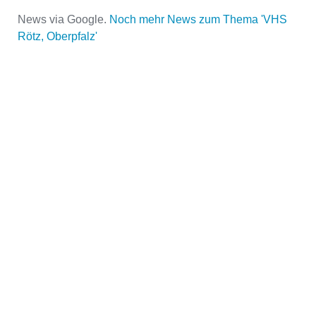
News via Google.
Noch mehr News zum Thema 'VHS
Rötz, Oberpfalz'
Name der Volkshochschule
*
Adresse
*
Kontaktmöglichkeiten
Telefonnummer