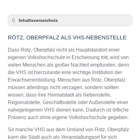
Inhaltsverzeichnis
Rötz, Oberpfalz als VHS-Nebenstelle
RÖTZ, OBERPFALZ ALS VHS-NEBENSTELLE
Checkliste: So zeigt die VHS in Rötz,
Oberpfalz Präsenz
Dass Rötz, Oberpfalz nicht als Hauptstandort einer
3 Tipps für Interessierte aus Rötz, Oberpfalz an
eigenen Volkshochschule in Erscheinung tritt, wird von
VHS-Kursen
vielen Menschen als großer Nachteil empfunden, denn
VHS Rötz, Oberpfalz Kurse und Umgebung
die VHS ist hierzulande eine wichtige Institution der
VHS Rötz, Oberpfalz – Öffnungszeiten und
Erwachsenenbildung. Menschen aus Rötz, Oberpfalz
Telefonnummer
müssen allerdings nicht verzagen, sondern sollten
Online-Kurse – Alternative Angebote zu einem
wissen, dass ihre Heimatstadt als Nebenstelle,
Kurs an der VHS
Regionalstelle, Geschäftsstelle oder Außenstelle einer
Top-Kurse an der Abendschule Rötz,
nahegelegenen VHS dienen kann. Dadurch ist örtliche
Oberpfalz
Präsenz auch ohne eigene Volkshochschule gegeben.
Weiterbildung in Rötz, Oberpfalz
So manche VHS aus dem Umland von Rötz, Oberpfalz
VHS Rötz, Oberpfalz Programm 2025 / 2026
kann die Stadt auch als Veranstaltungsort für sich