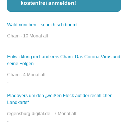
kostenfrei anmelden!
Waldmünchen: Tschechisch boomt
Dieser Teil dient lediglich zur
Kontaktaufnahme und ist nicht
Cham - 10 Monat alt
öffentlich sichtbar.
...
Entwicklung im Landkreis Cham: Das Corona-Virus und
seine Folgen
Name
*
Cham - 4 Monat alt
...
E-Mail
*
Plädoyers um den „weißen Fleck auf der rechtlichen
Landkarte“
regensburg-digital.de - 7 Monat alt
...