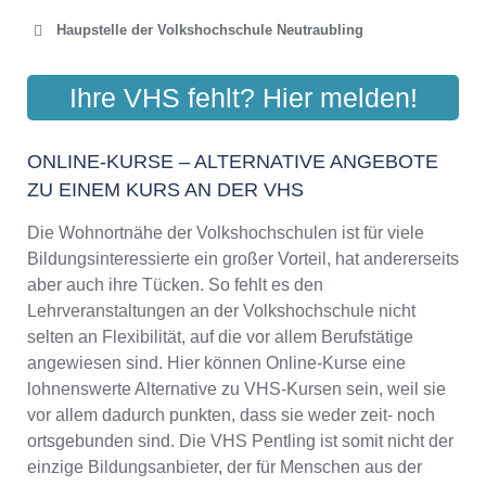
Haupstelle der Volkshochschule Neutraubling
VOLKSHOCHSCHULE
Ihre VHS fehlt? Hier melden!
REGENSBURGER LAND
Königsberger Str. 4, 93073 Neutraubling
ONLINE-KURSE – ALTERNATIVE ANGEBOTE
Aktualisiert: August 2021
ZU EINEM KURS AN DER VHS
Die Wohnortnähe der Volkshochschulen ist für viele
Bildungsinteressierte ein großer Vorteil, hat andererseits
aber auch ihre Tücken. So fehlt es den
Lehrveranstaltungen an der Volkshochschule nicht
selten an Flexibilität, auf die vor allem Berufstätige
angewiesen sind. Hier können Online-Kurse eine
lohnenswerte Alternative zu VHS-Kursen sein, weil sie
vor allem dadurch punkten, dass sie weder zeit- noch
ortsgebunden sind. Die VHS Pentling ist somit nicht der
einzige Bildungsanbieter, der für Menschen aus der