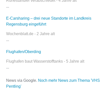
Ruheständler verabschiedet - 4 Jahre alt
öffentlich sichtbar.
...
E-Carsharing – drei neue Standorte im Landkreis
Regensburg eingeführt
Name
*
Wochenblatt.de - 2 Jahre alt
...
E-Mail
*
Flughafen/Oberding
Flughafen baut Wasserstofftanks - 5 Jahre alt
...
News via Google.
Noch mehr News zum Thema 'VHS
Pentling'
Name der Volkshochschule
*