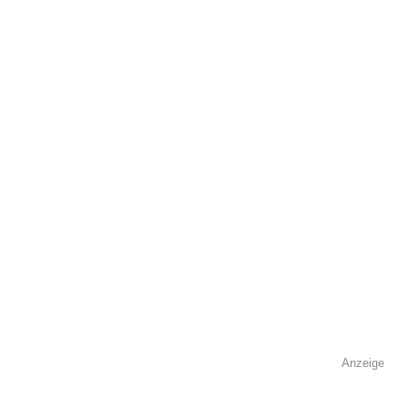
Adresse
*
Kontaktmöglichkeiten
Telefonnummer
Faxnummer
Anzeige