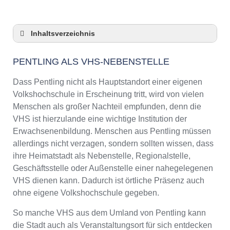
Inhaltsverzeichnis
Pentling als VHS-Nebenstelle
PENTLING ALS VHS-NEBENSTELLE
Checkliste: So zeigt die VHS in Pentling
Präsenz
Dass Pentling nicht als Hauptstandort einer eigenen
3 Tipps für Interessierte aus Pentling an VHS-
Volkshochschule in Erscheinung tritt, wird von vielen
Kursen
Menschen als großer Nachteil empfunden, denn die
VHS Pentling Kurse und Umgebung
VHS ist hierzulande eine wichtige Institution der
VHS Pentling – Öffnungszeiten und
Erwachsenenbildung. Menschen aus Pentling müssen
Telefonnummer
allerdings nicht verzagen, sondern sollten wissen, dass
Online-Kurse – Alternative Angebote zu einem
ihre Heimatstadt als Nebenstelle, Regionalstelle,
Kurs an der VHS
Geschäftsstelle oder Außenstelle einer nahegelegenen
Top-Kurse an der Abendschule Pentling
VHS dienen kann. Dadurch ist örtliche Präsenz auch
Weiterbildung in Pentling
ohne eigene Volkshochschule gegeben.
VHS Pentling Programm 2025 / 2026
So manche VHS aus dem Umland von Pentling kann
die Stadt auch als Veranstaltungsort für sich entdecken