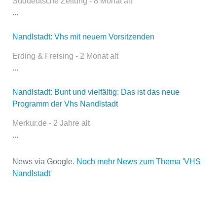
Süddeutsche Zeitung - 8 Monat alt
öffentlich sichtbar.
...
Nandlstadt: Vhs mit neuem Vorsitzenden
Name
*
Erding & Freising - 2 Monat alt
...
Nandlstadt: Bunt und vielfältig: Das ist das neue
E-Mail
*
Programm der Vhs Nandlstadt
Merkur.de - 2 Jahre alt
...
News via Google.
Noch mehr News zum Thema 'VHS
Nandlstadt'
Name der Volkshochschule
*