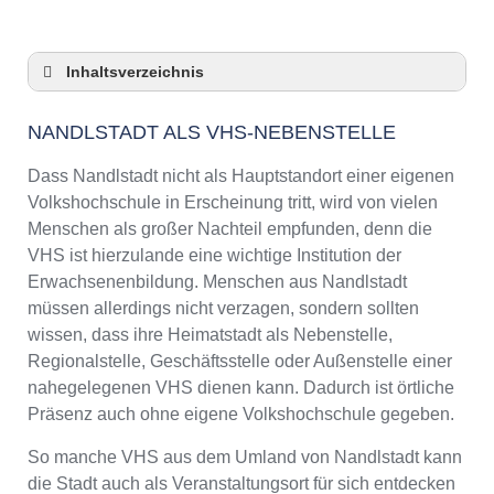
Inhaltsverzeichnis
Nandlstadt als VHS-Nebenstelle
NANDLSTADT ALS VHS-NEBENSTELLE
Checkliste: So zeigt die VHS in Nandlstadt
Präsenz
Dass Nandlstadt nicht als Hauptstandort einer eigenen
3 Tipps für Interessierte aus Nandlstadt an
Volkshochschule in Erscheinung tritt, wird von vielen
VHS-Kursen
Menschen als großer Nachteil empfunden, denn die
VHS Nandlstadt Kurse und Umgebung
VHS ist hierzulande eine wichtige Institution der
VHS Nandlstadt – Öffnungszeiten und
Erwachsenenbildung. Menschen aus Nandlstadt
Telefonnummer
müssen allerdings nicht verzagen, sondern sollten
Online-Kurse – Alternative Angebote zu einem
wissen, dass ihre Heimatstadt als Nebenstelle,
Kurs an der VHS
Regionalstelle, Geschäftsstelle oder Außenstelle einer
Top-Kurse an der Abendschule Nandlstadt
nahegelegenen VHS dienen kann. Dadurch ist örtliche
Weiterbildung in Nandlstadt
Präsenz auch ohne eigene Volkshochschule gegeben.
VHS Nandlstadt Programm 2025 / 2026
So manche VHS aus dem Umland von Nandlstadt kann
die Stadt auch als Veranstaltungsort für sich entdecken