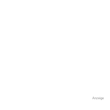
Adresse
*
Kontaktmöglichkeiten
Telefonnummer
Faxnummer
Anzeige