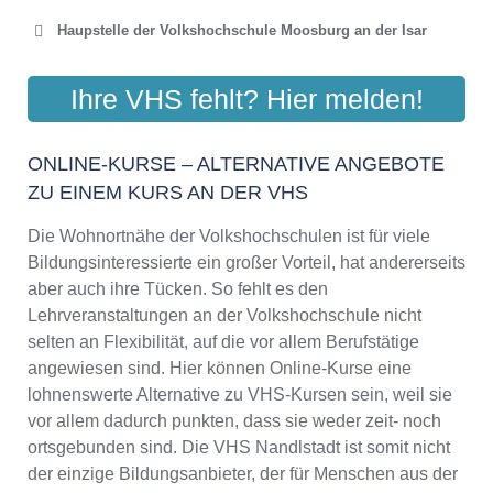
Haupstelle der Volkshochschule Moosburg an der Isar
VOLKSHOCHSCHULE
Ihre VHS fehlt? Hier melden!
MOOSBURG E.V.
Stadtplatz 2, 85368 Moosburg
ONLINE-KURSE – ALTERNATIVE ANGEBOTE
Aktualisiert: August 2021
ZU EINEM KURS AN DER VHS
Die Wohnortnähe der Volkshochschulen ist für viele
Bildungsinteressierte ein großer Vorteil, hat andererseits
aber auch ihre Tücken. So fehlt es den
Lehrveranstaltungen an der Volkshochschule nicht
selten an Flexibilität, auf die vor allem Berufstätige
angewiesen sind. Hier können Online-Kurse eine
lohnenswerte Alternative zu VHS-Kursen sein, weil sie
vor allem dadurch punkten, dass sie weder zeit- noch
ortsgebunden sind. Die VHS Nandlstadt ist somit nicht
der einzige Bildungsanbieter, der für Menschen aus der