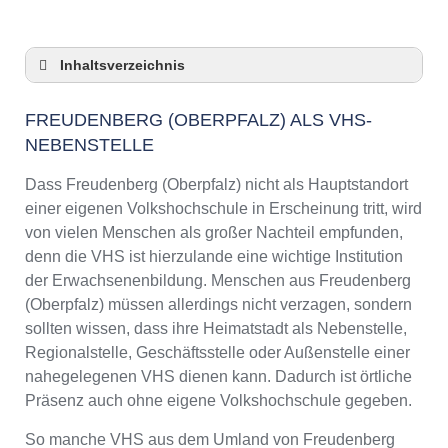
Inhaltsverzeichnis
Freudenberg (Oberpfalz) als VHS-Nebenstelle
FREUDENBERG (OBERPFALZ) ALS VHS-
Checkliste: So zeigt die VHS in Freudenberg
NEBENSTELLE
(Oberpfalz) Präsenz
3 Tipps für Interessierte aus Freudenberg
Dass Freudenberg (Oberpfalz) nicht als Hauptstandort
(Oberpfalz) an VHS-Kursen
einer eigenen Volkshochschule in Erscheinung tritt, wird
VHS Freudenberg (Oberpfalz) Kurse und
von vielen Menschen als großer Nachteil empfunden,
Umgebung
denn die VHS ist hierzulande eine wichtige Institution
VHS Freudenberg (Oberpfalz) –
der Erwachsenenbildung. Menschen aus Freudenberg
Öffnungszeiten und Telefonnummer
(Oberpfalz) müssen allerdings nicht verzagen, sondern
Online-Kurse – Alternative Angebote zu einem
sollten wissen, dass ihre Heimatstadt als Nebenstelle,
Kurs an der VHS
Regionalstelle, Geschäftsstelle oder Außenstelle einer
Top-Kurse an der Abendschule Freudenberg
nahegelegenen VHS dienen kann. Dadurch ist örtliche
(Oberpfalz)
Präsenz auch ohne eigene Volkshochschule gegeben.
Weiterbildung in Freudenberg (Oberpfalz)
So manche VHS aus dem Umland von Freudenberg
VHS Freudenberg (Oberpfalz) Programm 2025