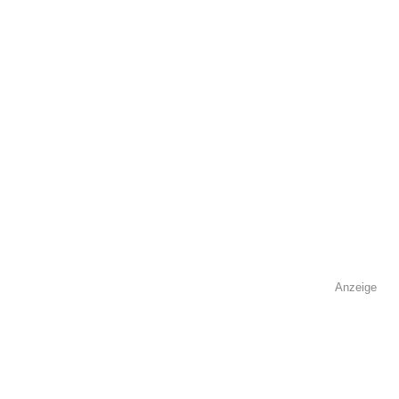
Kontaktmöglichkeiten
Telefonnummer
Faxnummer
Anzeige
E-Mail-Adresse