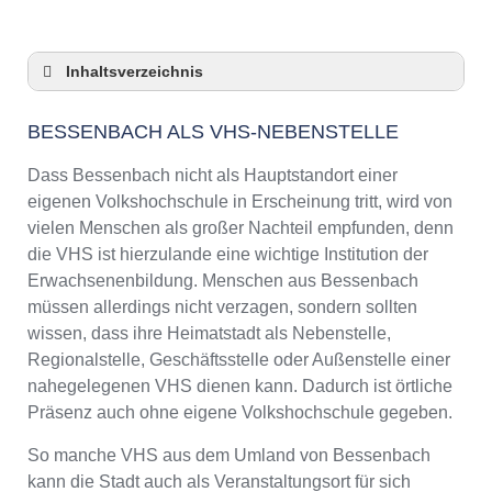
Inhaltsverzeichnis
Bessenbach als VHS-Nebenstelle
BESSENBACH ALS VHS-NEBENSTELLE
Checkliste: So zeigt die VHS in Bessenbach
Präsenz
Dass Bessenbach nicht als Hauptstandort einer
3 Tipps für Interessierte aus Bessenbach an
eigenen Volkshochschule in Erscheinung tritt, wird von
VHS-Kursen
vielen Menschen als großer Nachteil empfunden, denn
VHS Bessenbach Kurse und Umgebung
die VHS ist hierzulande eine wichtige Institution der
VHS Bessenbach – Öffnungszeiten und
Erwachsenenbildung. Menschen aus Bessenbach
Telefonnummer
müssen allerdings nicht verzagen, sondern sollten
Online-Kurse – Alternative Angebote zu einem
wissen, dass ihre Heimatstadt als Nebenstelle,
Kurs an der VHS
Regionalstelle, Geschäftsstelle oder Außenstelle einer
Top-Kurse an der Abendschule Bessenbach
nahegelegenen VHS dienen kann. Dadurch ist örtliche
Weiterbildung in Bessenbach
Präsenz auch ohne eigene Volkshochschule gegeben.
VHS Bessenbach Programm 2025 / 2026
So manche VHS aus dem Umland von Bessenbach
kann die Stadt auch als Veranstaltungsort für sich