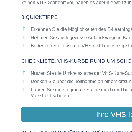
keinen VHS-Standort vor, haben es aber nie weit zur
Online-Kurse als alternative Angebote zu VH
Die VHS als Inbegriff der Erwachsenenbildun
3 QUICKTIPPS
Das bundesweite Netzwerk der Volkshochsc
Abendschulen rund um Schönaich (Württemb
Erkennen Sie die Möglichkeiten des E-Learnings
Checkliste: So erkennen Sie gute Bildungsa
Nehmen Sie auch gewisse Anfahrtswege in Kauf
Bedenken Sie, dass die VHS nicht die einzige In
CHECKLISTE: VHS-KURSE RUND UM SCHÖ
Nutzen Sie die Umkreissuche der VHS-Kurs-Su
Denken Sie über die Teilnahme an einem ortsu
Führen Sie eine regionale Suche durch und bef
Volkshochschulen.
Ihre VHS f