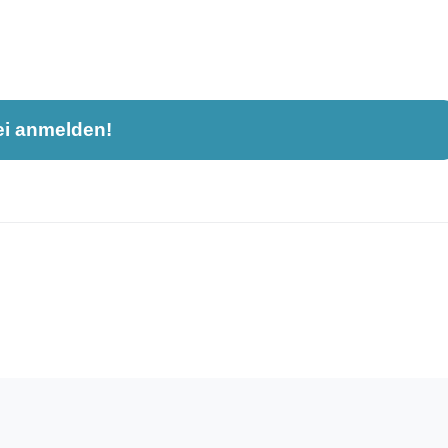
ei anmelden!
nahme und ist nicht öffentlich sichtbar.