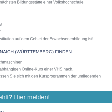
 nächsten Bildungsstätte einer Volkshochschule.
S-Kursen
g
hulen
erg)
!
ngebote der VHS
!
stitution auf dem Gebiet der Erwachsenenbildung ist!
NAICH (WÜRTTEMBERG) FINDEN
chmaschinen.
nabhängigen Online-Kurs einer VHS nach.
assen Sie sich mit den Kursprogrammen der umliegenden
ehlt? Hier melden!