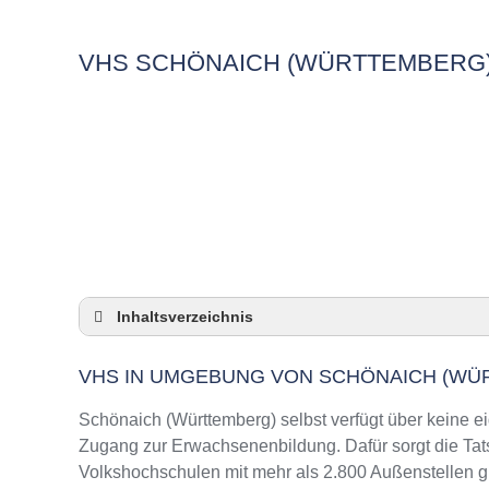
VHS SCHÖNAICH (WÜRTTEMBERG
Inhaltsverzeichnis
VHS in Umgebung von Schönaich (Württemb
VHS IN UMGEBUNG VON SCHÖNAICH (WÜ
3 Quicktipps
Checkliste: VHS-Kurse rund um Schönaich (W
Schönaich (Württemberg) selbst verfügt über keine e
Keine VHS in Schönaich (Württemberg)
Zugang zur Erwachsenenbildung. Dafür sorgt die Ta
Volkshochschulen mit mehr als 2.800 Außenstellen g
Online-Kurse: Pro und Contra