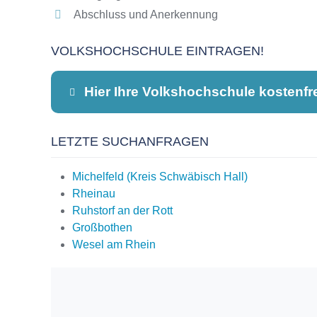
Abschluss und Anerkennung
VOLKSHOCHSCHULE EINTRAGEN!
Hier Ihre Volkshochschule kostenfr
LETZTE SUCHANFRAGEN
Dieser Teil dient lediglich zur Kontaktauf
Michelfeld (Kreis Schwäbisch Hall)
Rheinau
Ruhstorf an der Rott
Name
*
Großbothen
Wesel am Rhein
E-Mail
*