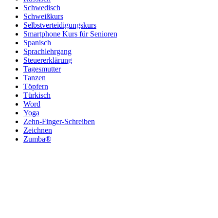
Schwedisch
Schweißkurs
Selbstverteidigungskurs
Smartphone Kurs für Senioren
Spanisch
Sprachlehrgang
Steuererklärung
Tagesmutter
Tanzen
Töpfern
Türkisch
Word
Yoga
Zehn-Finger-Schreiben
Zeichnen
Zumba®