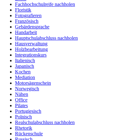
Fachhochschulreife nachholen
Floristik
Fotografieren
Französisch
Gebärdensprache
Handarbeit
Hauptschulabschluss nachholen
Hausverwaltung
Holzbearbeitung
Integrationskurs
Italienisch
Japanisch
Kochen
Mediation
Motorsägenschein
Norwegisch
Nähen
Office
Pilates
Portugiesisch
Polnisch
Realschulabschluss nachholen
Rhetorik
Rückenschule
Russisch