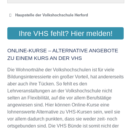
Haupstelle der Volkshochschule Herford
VOLKSHOCHSCHULE IM
Ihre VHS fehlt? Hier melden!
KREIS HERFORD
Münsterkirchplatz 1, 32052 Herford
ONLINE-KURSE – ALTERNATIVE ANGEBOTE
Aktualisiert: August 2021
ZU EINEM KURS AN DER VHS
Die Wohnortnähe der Volkshochschulen ist für viele
Bildungsinteressierte ein großer Vorteil, hat andererseits
aber auch ihre Tücken. So fehlt es den
Lehrveranstaltungen an der Volkshochschule nicht
selten an Flexibilität, auf die vor allem Berufstätige
angewiesen sind. Hier können Online-Kurse eine
lohnenswerte Alternative zu VHS-Kursen sein, weil sie
vor allem dadurch punkten, dass sie weder zeit- noch
ortsgebunden sind. Die VHS Bünde ist somit nicht der