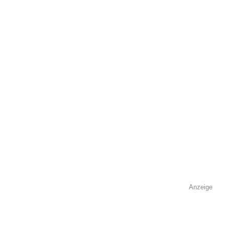
Kontaktmöglichkeiten
Telefonnummer
Faxnummer
Anzeige
E-Mail-Adresse