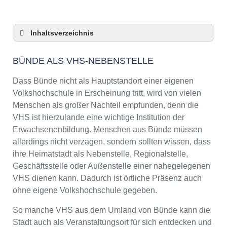
Inhaltsverzeichnis
Bünde als VHS-Nebenstelle
BÜNDE ALS VHS-NEBENSTELLE
Checkliste: So zeigt die VHS in Bünde
Präsenz
Dass Bünde nicht als Hauptstandort einer eigenen
3 Tipps für Interessierte aus Bünde an VHS-
Volkshochschule in Erscheinung tritt, wird von vielen
Kursen
Menschen als großer Nachteil empfunden, denn die
VHS Bünde Kurse und Umgebung
VHS ist hierzulande eine wichtige Institution der
VHS Bünde – Öffnungszeiten und
Erwachsenenbildung. Menschen aus Bünde müssen
Telefonnummer
allerdings nicht verzagen, sondern sollten wissen, dass
Online-Kurse – Alternative Angebote zu einem
ihre Heimatstadt als Nebenstelle, Regionalstelle,
Kurs an der VHS
Geschäftsstelle oder Außenstelle einer nahegelegenen
Top-Kurse an der Abendschule Bünde
VHS dienen kann. Dadurch ist örtliche Präsenz auch
Weiterbildung in Bünde
ohne eigene Volkshochschule gegeben.
VHS Bünde Programm 2025 / 2026
So manche VHS aus dem Umland von Bünde kann die
Stadt auch als Veranstaltungsort für sich entdecken und