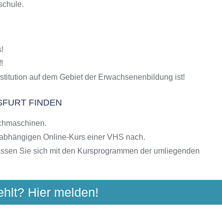
schule.
S-Kursen
g
hulen
!
ngebote der VHS
!
stitution auf dem Gebiet der Erwachsenenbildung ist!
FURT FINDEN
chmaschinen.
nabhängigen Online-Kurs einer VHS nach.
assen Sie sich mit den Kursprogrammen der umliegenden
ehlt? Hier melden!