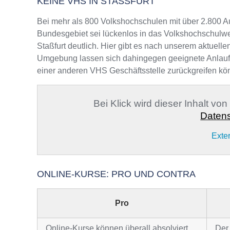
KEINE VHS IN STASSFURT
Bei mehr als 800 Volkshochschulen mit über 2.800 A
Bundesgebiet sei lückenlos in das Volkshochschulwe
Staßfurt deutlich. Hier gibt es nach unserem aktuelle
Umgebung lassen sich dahingegen geeignete Anlaufste
einer anderen VHS Geschäftsstelle zurückgreifen kö
Bei Klick wird dieser Inhalt vo
Datens
Exte
ONLINE-KURSE: PRO UND CONTRA
Pro
Online-Kurse können überall absolviert
Der 