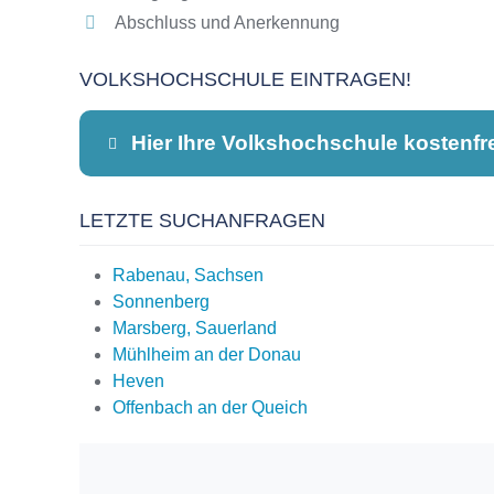
Abschluss und Anerkennung
VOLKSHOCHSCHULE EINTRAGEN!
Hier Ihre Volkshochschule kostenfr
LETZTE SUCHANFRAGEN
Dieser Teil dient lediglich zur Kontaktauf
Rabenau, Sachsen
Sonnenberg
Marsberg, Sauerland
Name
*
Mühlheim an der Donau
Heven
Offenbach an der Queich
E-Mail
*