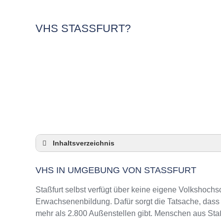
VHS STASSFURT?
Inhaltsverzeichnis
VHS in Umgebung von Staßfurt
VHS IN UMGEBUNG VON STASSFURT
3 Quicktipps
Checkliste: VHS-Kurse rund um Staßfurt find
Staßfurt selbst verfügt über keine eigene Volkshoch
Keine VHS in Staßfurt
Erwachsenenbildung. Dafür sorgt die Tatsache, das
mehr als 2.800 Außenstellen gibt. Menschen aus Staß
Online-Kurse: Pro und Contra