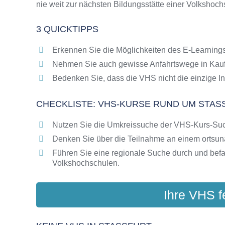
nie weit zur nächsten Bildungsstätte einer Volkshoch
Online-Kurse als alternative Angebote zu VH
Die VHS als Inbegriff der Erwachsenenbildun
3 QUICKTIPPS
Das bundesweite Netzwerk der Volkshochsc
Abendschulen rund um Staßfurt
Erkennen Sie die Möglichkeiten des E-Learnings
Checkliste: So erkennen Sie gute Bildungsa
Nehmen Sie auch gewisse Anfahrtswege in Kauf
Bedenken Sie, dass die VHS nicht die einzige In
CHECKLISTE: VHS-KURSE RUND UM STASS
Nutzen Sie die Umkreissuche der VHS-Kurs-Su
Denken Sie über die Teilnahme an einem ortsu
Führen Sie eine regionale Suche durch und bef
Volkshochschulen.
Ihre VHS f