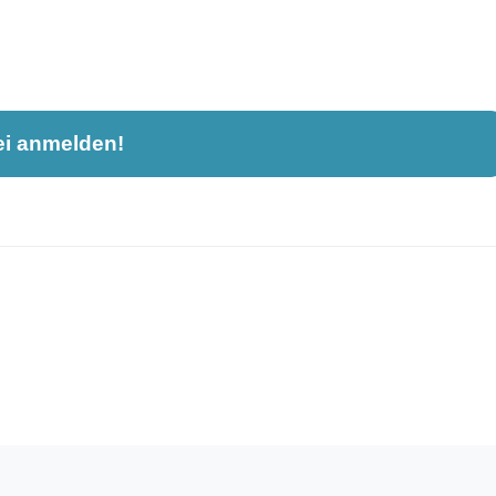
ei anmelden!
nahme und ist nicht öffentlich sichtbar.